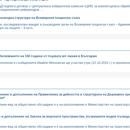
 подписа договор с Централната избирателна комисия (ЦИК) за компютърната обработ
 националния референдум. ...
ъководна структура на Всемирния пощенски съюз
ри, последователен мандат в ръководния орган на Всемирния пощенски съюз – Админис
ен на пощите – 9 окто...
елязването на 150 години от първата жп линия в България
ологии и съобщенията Ивайло Московски ще участва утре (22.10.2016 г.) в празнично
нение и допълнение на Правилника за дейността и структурата на Държавно п
ане“
ронен вид за обществено обсъждане и е на разположение в Министерство на транспор
е и допълнение на Закона за морските пространства, вътрешните водни пътища
ронен вид за обществено обсъждане и е на разположение в Министерство на транспор