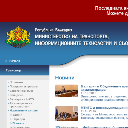
Последната ак
Можете д
Начало
Транспорт
Новини
Политики
България и Обединените араб
Програми и проекти
администрации
Европейски съюз
12.10.2016
Концесии
Възможностите за сътрудничест
България и НАТО
и Обединените арабски емирств
Разследване на
произшествия
МТИТС и телекомуникационни
Нормативни актове
11.10.2016
Експерти от Министерството на
Закони
телекомуникационния бизнес, за
Наредби
Проекти
„Информационно обслужване
Правилници