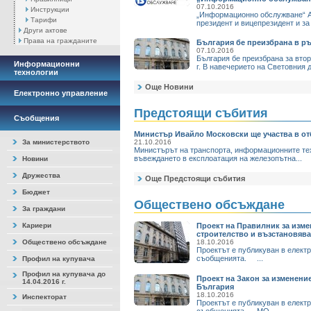
07.10.2016
Инструкции
„Информационно обслужване“ АД
Тарифи
президент и вицепрезидент и за
Други актове
Права на гражданите
България бе преизбрана в р
07.10.2016
България бе преизбрана за вто
Информационни
г. В навечерието на Световния д
технологии
Още Новини
Електронно управление
Предстоящи събития
Съобщения
Министър Ивайло Московски ще участва в отб
За министерството
21.10.2016
Министърът на транспорта, информационните техн
въвеждането в експлоатация на железопътна...
Новини
Дружества
Още Предстоящи събития
Бюджет
Обществено обсъждане
За граждани
Кариери
Проект на Правилник за изме
строителство и възстановяв
Обществено обсъждане
18.10.2016
Проектът е публикуван в елект
съобщенията. ...
Профил на купувача
Профил на купувача до
Проект на Закон за изменени
14.04.2016 г.
България
18.10.2016
Инспекторат
Проектът е публикуван в елект