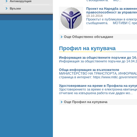
съобщенията. МО...
Антикорупция
Връзки
Проект на Наредба за изменен
правоспособност за управлен
10.10.2016
Проектът е публикуван в елект
съобщенията. МОТИВИ С предл
Още Обществено обсъждане
Профил на купувача
Информация за обществените поръчки до 14.0
Информация за обществените поръчки до 14.04.201
Обща информация за възложителя
МИНИСТЕРСТВО НА ТРАНСПОРТА, ИНФОРМАЦИОН
страница в интернет: https://www.mtitc.government.b
Удостоверяване на време в Профила на купу
Удостоверението за време е електронна квитанци
отчитане на извършена работа към даден мо...
Още Профил на купувача