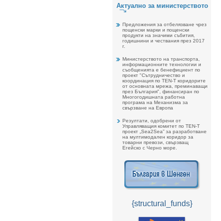
Актуално за министерството
Предложения за отбелязване чрез
пощенски марки и пощенски
продукти на значими събития,
годишнини и чествания през 2017
г.
Министерството на транспорта,
информационните технологии и
съобщенията е бенефициент по
проект "Сътрудничество и
координация по TEN-T коридорите
от основната мрежа, преминаващи
през България", финансиран по
Многогодишната работна
програма на Механизма за
свързване на Европа
Резултати, одобрени от
Управляващия комитет по TEN-T
проект „Sea2Sea” за разработване
на мултимодален коридор за
товарни превози, свързващ
Егейско с Черно море.
{structural_funds}