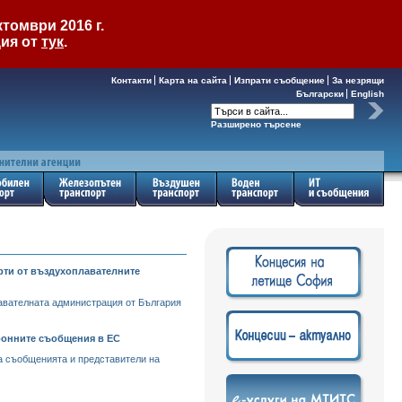
томври 2016 г.
ция от
тук
.
Контакти
Карта на сайта
Изпрати съобщение
За незрящи
Български
English
Разширено търсене
рти от въздухоплавателните
авателната администрация от България
ронните съобщения в ЕС
а съобщенията и представители на