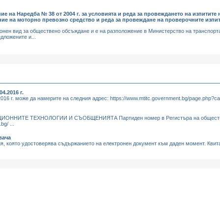
ие на Наредба № 38 от 2004 г. за условията и реда за провеждането на изпитите
ие на моторно превозно средство и реда за провеждане на проверочните изпи
ронен вид за обществено обсъждане и е на разположение в Министерство на транспорт
ожените и...
4.2016 г.
6 г. може да намерите на следния адрес: https://www.mtitc.government.bg/page.php?cat
НИТЕ ТЕХНОЛОГИИ И СЪОБЩЕНИЯТА Партиден номер в Регистъра на обществен
g/ ...
вача
я, която удостоверява съдържанието на електронен документ към даден момент. Квита