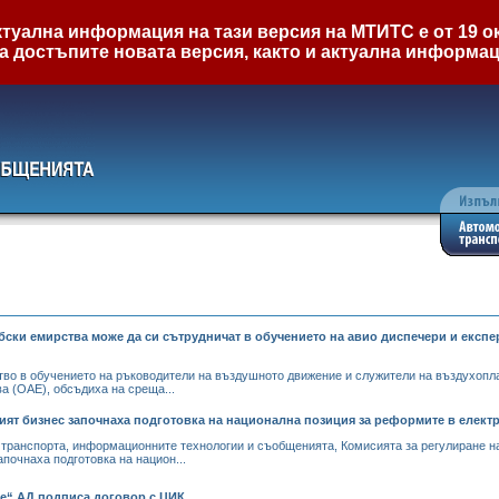
туална информация на тази версия на МТИТС е от 19 ок
а достъпите новата версия, както и актуална информа
ски емирства може да си сътрудничат в обучението на авио диспечери и експе
во в обучението на ръководители на въздушното движение и служители на въздухопл
а (ОАЕ), обсъдиха на среща...
ят бизнес започнаха подготовка на национална позиция за реформите в елект
 транспорта, информационните технологии и съобщенията, Комисията за регулиране н
почнаха подготовка на национ...
“ АД подписа договор с ЦИК