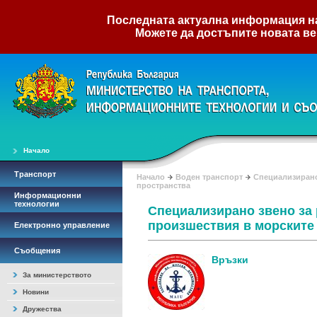
Последната актуална информация на 
Можете да достъпите новата ве
Начало
Транспорт
Начало
Воден транспорт
Специализирано
пространства
Информационни
технологии
Специализирано звено за 
произшествия в морските
Електронно управление
Съобщения
Връзки
За министерството
Новини
Дружества