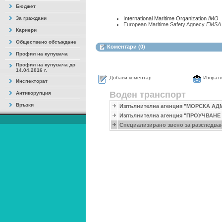
Бюджет
За граждани
International Maritime Organization
IMO
European Maritime Safety Agnecy
EMSA
Кариери
Обществено обсъждане
Коментари (0)
Профил на купувача
Профил на купувача до
14.04.2016 г.
Добави коментар
Изпрати
Инспекторат
Воден транспорт
Антикорупция
Връзки
Изпълнителна агенция "МОРСКА А
Изпълнителна агенция "ПРОУЧВАН
Специализирано звено за разследва