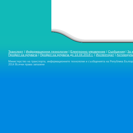
Транспорт
|
Информационни технологии
|
Електронно управление
|
Съобщения
|
За 
Профил на купувача
|
Профил на купувача до 14.04.2016 г.
|
Инспекторат
|
Антикоруп
Министерство на транспорта, информационните технологии и съобщенията на Република Бълга
2014 Всички права запазени