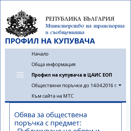
Премини
към
основното
съдържание
ПРОФИЛ НА КУПУВАЧА
Main navigation
Начало
Обща информация
Профил на купувача в ЦАИС ЕОП
Обществени поръчки до 14.04.2016 г.
Към сайта на МТС
Обява за обществена
поръчка с предмет:
„Публикуване на обяви и