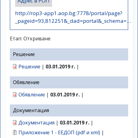
Адрес в РОП
http://rop3-app1.aop.bg:7778/portal/page?
_pageid=93,812251&_dad=portal&_schema=…
Етап: Откриване
Решение
Решение
|
03.01.2019 г.
|
Обявление
Обявление
|
03.01.2019 г.
|
Документация
Документация
|
03.01.2019 г.
|
Приложение 1 - ЕЕДОП (pdf и xml)
|