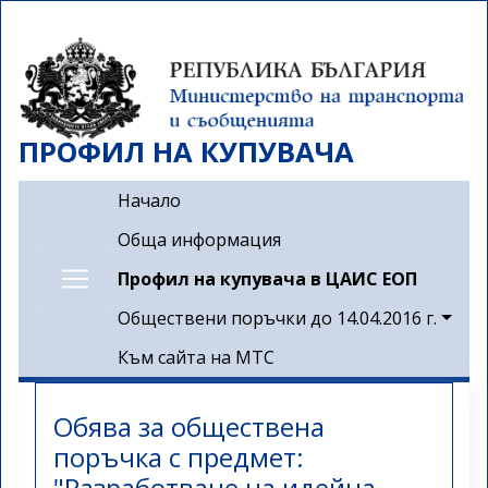
Премини
към
основното
съдържание
ПРОФИЛ НА КУПУВАЧА
Main navigation
Начало
Обща информация
Профил на купувача в ЦАИС ЕОП
Обществени поръчки до 14.04.2016 г.
Към сайта на МТС
Обява за обществена
поръчка с предмет:
"Разработване на идейна