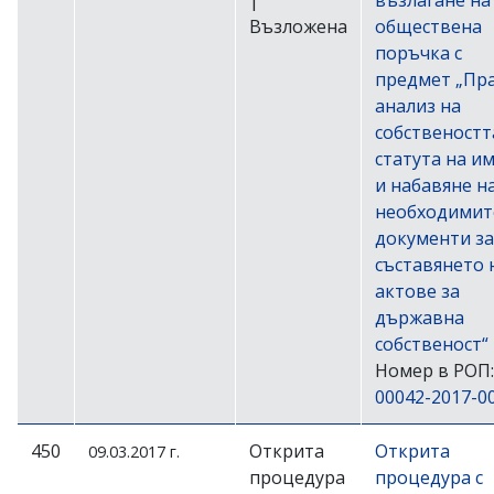
Възложена
обществена
поръчка с
предмет „Пр
анализ на
собственостт
статута на и
и набавяне н
необходимит
документи за
съставянето 
актове за
държавна
собственост“
Номер в РОП:
00042-2017-0
450
Открита
Открита
09.03.2017 г.
процедура
процедура с