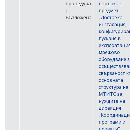
процедура
поръчка с
|
предмет:
Възложена
„Доставка,
инсталация,
конфигурира
пускане в
експлоатация
мрежово
оборудване з
осъществява
свързаност 
основната
структура на
МТИТС за
нуждите на
дирекция
„Координаци
програми и
проекти“,