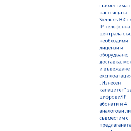
съвместима с
настоящата
Siemens HiCo
IP телефонна
централа с в
необходими
лицензи и
оборудване;
доставка, мо
и въвеждане
експлоатация
„Изнесен
капацитет“ з
цифрови/IP
абонати и 4
аналогови ли
съвместим с
предлаганата