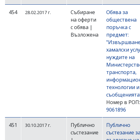
454
Събиране
Обява за
28.02.2017 г.
на оферти
обществена
с обява |
поръчка с
Възложена
предмет:
"Извършване
хамалски услу
нуждите на
Министерств
транспорта,
информацио
технологии и
съобщенията
Номер в РОП:
9061896
451
Публично
Публично
30.10.2017 г.
състезание
състезание з
|
възлагане на