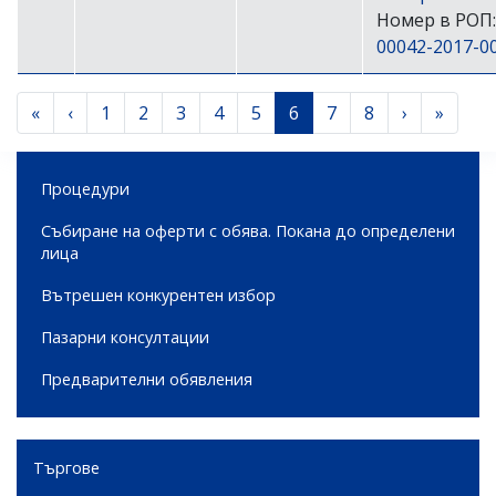
Номер в РОП:
00042-2017-0
« First
‹‹
››
Last »
«
‹
Page
1
Page
2
Page
3
Page
4
Page
5
Current
6
Page
7
Page
8
›
»
Pagination
page
Side menu
Процедури
Събиране на оферти с обява. Покана до определени
лица
Вътрешен конкурентен избор
Пазарни консултации
Предварителни обявления
Търгове