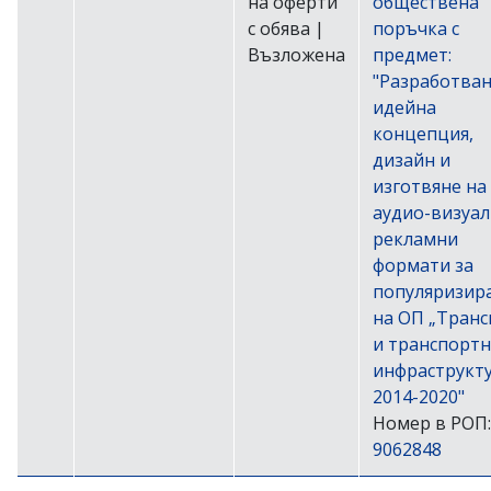
на оферти
обществена
с обява |
поръчка с
Възложена
предмет:
"Разработван
идейна
концепция,
дизайн и
изготвяне на
аудио-визуа
рекламни
формати за
популяризир
на ОП „Транс
и транспортн
инфраструкту
2014-2020"
Номер в РОП:
9062848