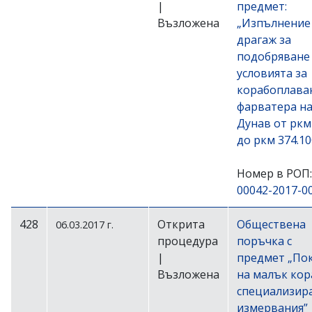
|
предмет:
Възложена
„Изпълнение
драгаж за
подобряване
условията за
корабоплава
фарватера на
Дунав от ркм
до ркм 374.10
Номер в РОП:
00042-2017-0
428
Открита
Обществена
06.03.2017 г.
процедура
поръчка с
|
предмет „По
Възложена
на малък кор
специализир
измервания”