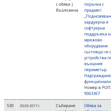
с обява |
поръчка с
Възложена
предмет:
„Подновяван
хардуерна и
софтуерна
поддръжка н
мрежово
оборудване
състоящо се 
устройства п
външния
периметър.
Надграждане
функционалн
Номер в РОП:
9063367
530
Събиране
Обява за
30.03.2017 г.