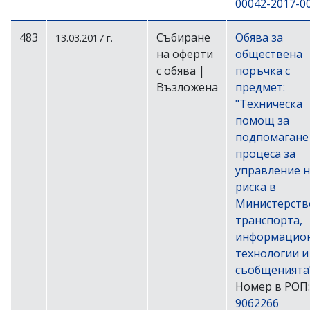
00042-2017-0
483
Събиране
Обява за
13.03.2017 г.
на оферти
обществена
с обява |
поръчка с
Възложена
предмет:
"Техническа
помощ за
подпомагане
процеса за
управление н
риска в
Министерств
транспорта,
информацио
технологии и
съобщенията
Номер в РОП:
9062266