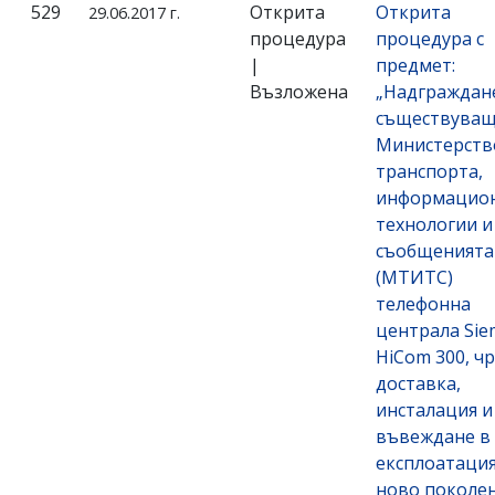
529
Открита
Открита
29.06.2017 г.
процедура
процедура с
|
предмет:
Възложена
„Надграждан
съществуващ
Министерств
транспорта,
информацио
технологии и
съобщенията
(МТИТС)
телефонна
централа Sie
HiCom 300, ч
доставка,
инсталация и
въвеждане в
експлоатация
ново поколен