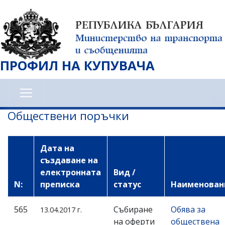
Премини
към
основното
съдържание
ПРОФИЛ НА КУПУВАЧА
Обществени поръчки
Дата на
създаване на
електронната
Вид /
N:
преписка
статус
Наименован
565
Събиране
Обява за
13.04.2017 г.
на оферти
обществена