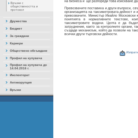
на бизнеса и ще разпореди това изискване да
Връзки с
обществеността и
Превозвачите поставиха и други въпроси, свъ
протокол
организацията на таксиметровата дейност и 
превозвачите. Министър Ивайло Московски к
понятията в нормативните текстове, кои
Дружества
таксиметровите водачи. Целта е да бъдат
затруднение, както за контролните органи, т
Бюджет
създаде механизъм, който да позволи на такс
всички други търговски дейности.
За граждани
Кариери
Обществено обсъждане
Изпрати
Профил на купувача
Профил на купувача до
14.04.2016 г.
Инспекторат
Антикорупция
Връзки