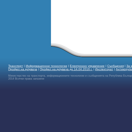
Транспорт
|
Информационни технологии
|
Електронно управление
|
Съобщения
|
За 
Профил на купувача
|
Профил на купувача до 14.04.2016 г.
|
Инспекторат
|
Антикоруп
Министерство на транспорта, информационните технологии и съобщенията на Република Бълга
2014 Всички права запазени