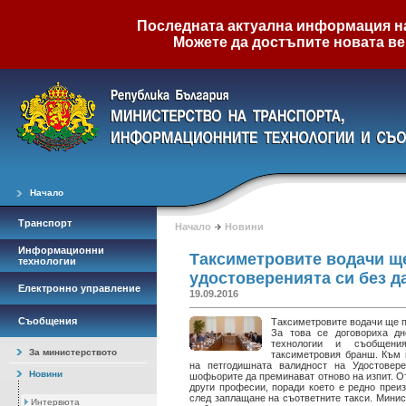
Последната актуална информация на 
Можете да достъпите новата ве
Начало
Транспорт
Начало
Новини
Информационни
Таксиметровите водачи щ
технологии
удостоверенията си без д
Електронно управление
19.09.2016
Съобщения
Таксиметровите водачи ще пр
За това се договориха дн
технологии и съобщени
За министерството
таксиметровия бранш. Към 
на петгодишната валидност на Удостовер
Новини
шофьорите да преминават отново на изпит. О
други професии, поради което е редно преи
след заплащане на съответните такси. Минис
Интервюта