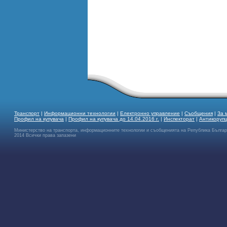
Транспорт
|
Информационни технологии
|
Електронно управление
|
Съобщения
|
За 
Профил на купувача
|
Профил на купувача до 14.04.2016 г.
|
Инспекторат
|
Антикоруп
Министерство на транспорта, информационните технологии и съобщенията на Република Бълга
2014 Всички права запазени