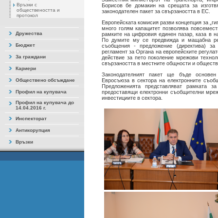
Връзки с
Борисов бе домакин на срещата за изготв
обществеността и
законодателен пакет за свързаността в ЕС.
протокол
Европейската комисия разви концепция за „ги
много голям капацитет позволява повсемест
Дружества
рамките на цифровия единен пазар, каза в н
По думите му се предвижда и мащабна ре
Бюджет
съобщения - предложение (директива) за
регламент за Органа на европейските регулат
За граждани
действие за пето поколение мрежови техно
свързаността в местните общности и обществе
Кариери
Законодателният пакет ще бъде основен 
Обществено обсъждане
Евросъюза в сектора на електронните съоб
Предложенията представляват рамката за
Профил на купувача
предоставящи електронни съобщителни мреж
инвестициите в сектора.
Профил на купувача до
14.04.2016 г.
Инспекторат
Антикорупция
Връзки