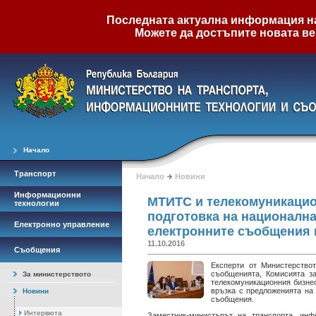
Последната актуална информация на 
Можете да достъпите новата ве
Начало
Транспорт
Начало
Новини
Информационни
МТИТС и телекомуникацио
технологии
подготовка на национална
Електронно управление
електронните съобщения 
11.10.2016
Съобщения
Експерти от Министерство
съобщенията, Комисията з
За министерството
телекомуникационния бизнес
връзка с предложенията на
Новини
съобщения.
Интервюта
Заместник-министърът на транспорта, ин