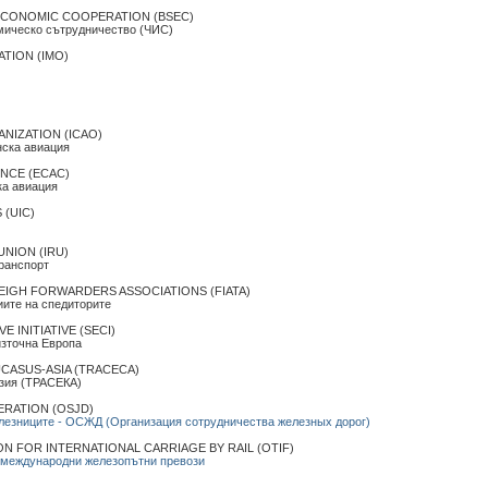
ECONOMIC COOPERATION (BSEC)
мическо сътрудничество (ЧИС)
TION (IМО)
ANIZATION (ICAO)
нска авиация
NCE (ECAC)
ка авиация
 (UIC)
NION (IRU)
ранспорт
EIGH FORWARDERS ASSOCIATIONS (FIATA)
ите на спедиторите
INITIATIVE (SECI)
източна Европа
ASUS-ASIA (TRACECA)
Азия (ТРАСЕКА)
RATION (OSJD)
лезниците - ОСЖД (Организация сотрудничества железных дорог)
 FOR INTERNATIONAL CARRIAGE BY RAIL (OTIF)
 международни железопътни превози