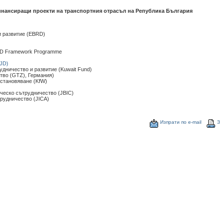
нансиращи проекти на транспортния отрасъл на Република България
)
и развитие (EBRD)
 Framework Programme
SJD)
дничество и развитие (Kuwait Fund)
тво (GTZ), Германия)
зстановяване (KfW)
ческо сътрудничество (JBIC)
рудничество (JICA)
Изпрати по е-mail
З