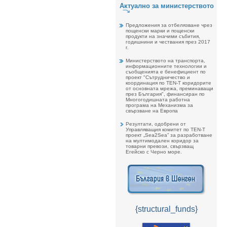
Актуално за министерството
Предложения за отбелязване чрез
пощенски марки и пощенски
продукти на значими събития,
годишнини и чествания през 2017
г.
Министерството на транспорта,
информационните технологии и
съобщенията е бенефициент по
проект "Сътрудничество и
координация по TEN-T коридорите
от основната мрежа, преминаващи
през България", финансиран по
Многогодишната работна
програма на Механизма за
свързване на Европа
Резултати, одобрени от
Управляващия комитет по TEN-T
проект „Sea2Sea” за разработване
на мултимодален коридор за
товарни превози, свързващ
Егейско с Черно море.
{structural_funds}