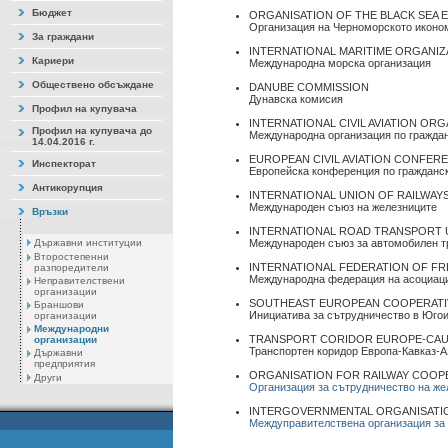
Бюджет
ORGANISATION OF THE BLACK SEA 
Организация на Черноморското иконо
За граждани
INTERNATIONAL MARITIME ORGANIZA
Кариери
Международна морска организация
Обществено обсъждане
DANUBE COMMISSION
Дунавска комисия
Профил на купувача
INTERNATIONAL CIVIL AVIATION ORG
Профил на купувача до
Международна организация по гражда
14.04.2016 г.
EUROPEAN CIVIL AVIATION CONFERE
Инспекторат
Европейска конференция по гражданс
Антикорупция
INTERNATIONAL UNION OF RAILWAYS
Международен съюз на железниците
Връзки
INTERNATIONAL ROAD TRANSPORT U
Държавни институции
Международен съюз за автомобилен т
Второстепенни
INTERNATIONAL FEDERATION OF FR
разпоредители
Международна федерация на асоциаци
Неправителствени
организации
SOUTHEAST EUROPEAN COOPERATIVE 
Браншови
Инициатива за сътрудничество в Юго
организации
Международни
TRANSPORT CORIDOR EUROPE-CAUC
организации
Транспортен коридор Европа-Кавказ-
Държавни
предприятия
ORGANISATION FOR RAILWAY COOPE
Други
Организация за сътрудничество на же
INTERGOVERNMENTAL ORGANISATION
Междуправителствена организация за