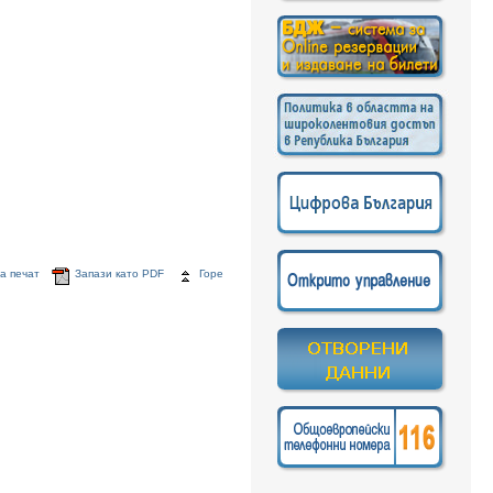
а печат
Запази като PDF
Горе