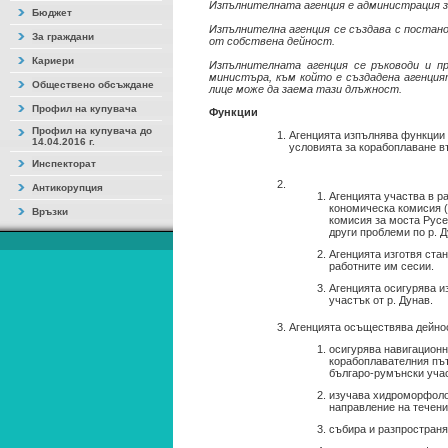
Изпълнителната агенция е администрация з
Бюджет
Изпълнителна агенция се създава с постан
За граждани
от собствена дейност.
Кариери
Изпълнителната агенция се ръководи и п
министъра, към който е създадена агенцият
Обществено обсъждане
лице може да заема тази длъжност.
Профил на купувача
Функции
Профил на купувача до
Агенцията изпълнява функции 
14.04.2016 г.
условията за корабоплаване в
Инспекторат
Антикорупция
Агенцията участва в р
кономическа комисия (
Връзки
комисия за моста Русе
други проблеми по р. 
Агенцията изготвя стан
работните им сесии.
Агенцията осигурява и
участък от р. Дунав.
Агенцията осъществява дейнос
осигурява навигационн
корабоплавателния път
българо-румънски учас
изучава хидроморфолож
направление на течени
събира и разпространя