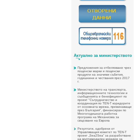
Актуално за министерството
Предложения за отбелязване чрез
пощенски марки и пощенски
продукти на значими събития,
годишнини и чествания през 2017
г.
Министерството на транспорта,
информационните технологии и
съобщенията е бенефициент по
проект "Сътрудничество и
координация по TEN-T коридорите
от основната мрежа, преминаващи
през България", финансиран по
Многогодишната работна
програма на Механизма за
свързване на Европа
Резултати, одобрени от
Управляващия комитет по TEN-T
проект „Sea2Sea” за разработване
на мултимодален коридор за