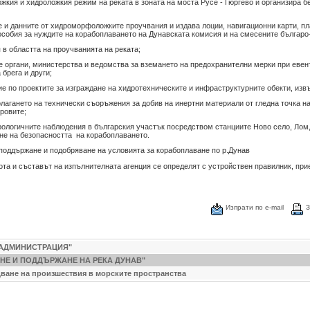
кия и хидроложкия режим на реката в зоната на моста Русе - Гюргево и организира б
 и данните от хидроморфоложките проучвания и издава лоции, навигационни карти, пл
особия за нуждите на корабоплаването на Дунавската комисия и на смесените българ
в областта на проучванията на реката;
 органи, министерства и ведомства за вземането на предохранителни мерки при евен
брега и други;
ие по проектите за изграждане на хидротехническите и инфраструктурните обекти, изв
олагането на технически съоръжения за добив на инертни материали от гледна точка н
тровите;
ологичните наблюдения в българския участък посредством станциите Ново село, Лом,
не на безопасността на корабоплаването.
поддържане и подобряване на условията за корабоплаване по р.Дунав
ота и съставът на изпълнителната агенция се определят с устройствен правилник, при
Изпрати по е-mail
З
А АДМИНИСТРАЦИЯ"
ВАНЕ И ПОДДЪРЖАНЕ НА РЕКА ДУНАВ"
дване на произшествия в морските пространства