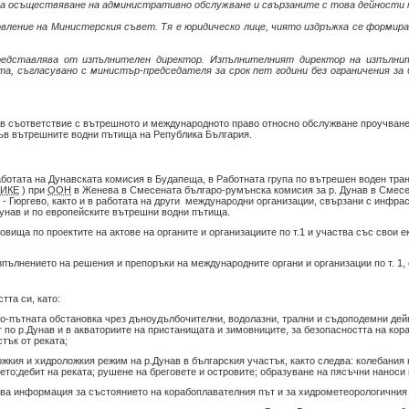
а осъществяване на административно обслужване и свързаните с това дейности 
овление на Министерския съвет. Тя е юридическо лице, чиято издръжка се формир
редставлява от изпълнителен директор. Изпълнителният директор на изпълни
а, съгласувано с министър-председателя за срок пет години без ограничения за 
в съответствие с вътрешното и международното право относно обслужване проучване
ъв вътрешните водни пътища на Република България.
аботата на Дунавската комисия в Будапеща, в Работната група по вътрешен воден тра
ИКЕ
) при
ООН
в Женева в Смесената българо-румънска комисия за р. Дунав в Смес
 - Гюргево, както и в работата на други международни организации, свързани с инфрас
Дунав и по европейските вътрешни водни пътища.
овища по проектите на актове на органите и организациите по т.1 и участва със свои е
зпълнението на решения и препоръки на международните органи и организации по т. 1,
тта си, като:
о-пътната обстановка чрез дъноудълбочителни, водолазни, трални и съдоподемни дей
 по р.Дунав и в акваториите на пристанищата и зимовниците, за безопасността на ко
тък от реката;
кия и хидроложкия режим на р.Дунав в българския участък, както следва: колебания н
ето;дебит на реката; рушене на бреговете и островите; образуване на пясъчни наноси 
ва информация за състоянието на корабоплавателния път и за хидрометеорологичния 