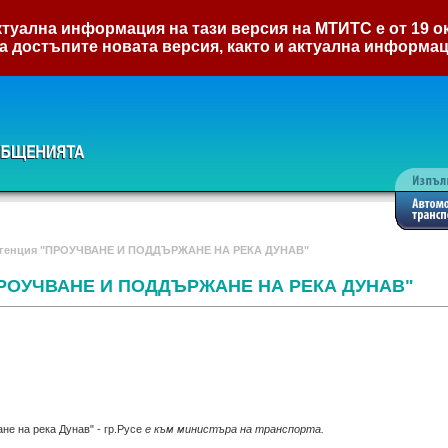
туална информация на тази версия на МТИТС е от 19 ок
а достъпите новата версия, както и актуална информа
агенция "ПРОУЧВАНЕ И ПОДДЪРЖАНЕ НА РЕКА ДУНАВ"
"ПРОУЧВАНЕ И ПОДДЪРЖАНЕ НА РЕКА ДУНАВ"
не на река Дунав" - гр.Русе
е към министъра на транспорта.