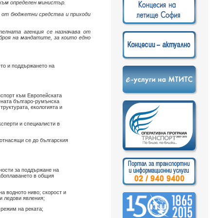
към определен министър.
а от бюджетни средства и приходи
телната агенция се назначава от
броя на мандатите, за които едно
то и поддържането на
нспорт към Европейската
ената българо-румънска
труктурата, екологията и
ксперти и специалисти в
 отнасящи се до българския
ности за поддържане на
рабоплаването в общия
а водното ниво; скорост и
и ледови явления;
режим на реката;