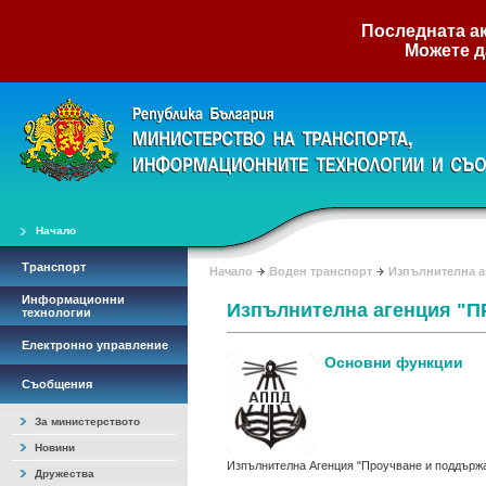
Последната ак
Можете д
Начало
Транспорт
Начало
Воден транспорт
Изпълнителна 
Информационни
Изпълнителна агенция 
технологии
Електронно управление
Основни функции
Съобщения
За министерството
Новини
Изпълнителна Агенция "Проучване и поддържа
Дружества