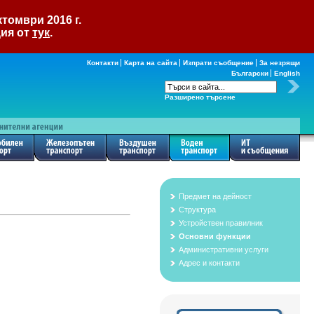
томври 2016 г.
ция от
тук
.
Контакти
Карта на сайта
Изпрати съобщение
За незрящи
Български
English
Разширено търсене
Предмет на дейност
Структура
Устройствен правилник
Основни функции
Административни услуги
Адрес и контакти