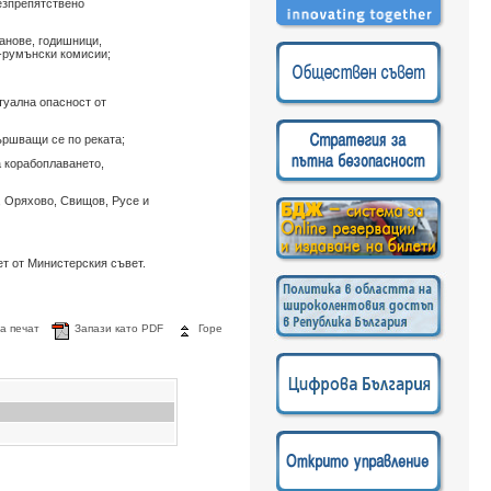
езпрепятствено
анове, годишници,
о-румънски комисии;
туална опасност от
ършващи се по реката;
а корабоплаването,
 Оряхово, Свищов, Русе и
ет от Министерския съвет.
а печат
Запази като PDF
Горе