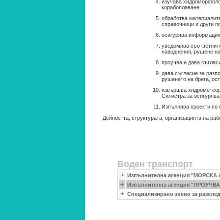
изучава хидроморфолож
корабоплаване;
обработва материалите
справочници и други п
осигурява информация 
уведомява съответните
наводнения, рушене на 
проучва и дава съглас
дава съгласие за разп
рушенето на брега, ос
извършва хидрометеор
Силистра за осигурява
Изпълнява проекти по 
Дейността, структурата, организацията на раб
Воден транспорт
Изпълнителна агенция "МОРСК
Изпълнителна агенция "ПРОУЧ
Специализирано звено за разсле