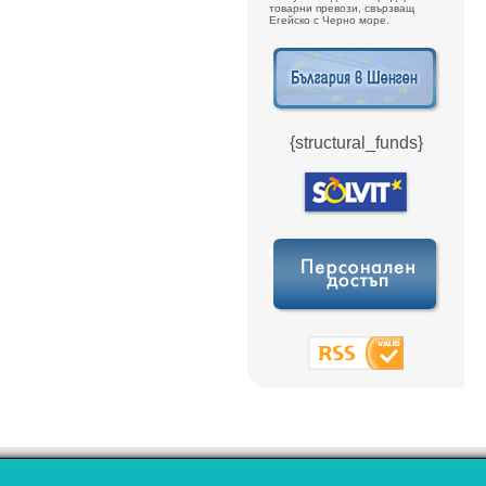
товарни превози, свързващ
Егейско с Черно море.
{structural_funds}