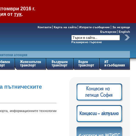
томври 2016 г.
ция от
тук
.
Контакти
Карта на сайта
Изпрати съобщение
За незрящи
Български
English
Разширено търсене
за пътническите
спорта, информационните технологии