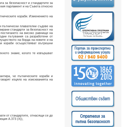
та за безопасност и стандартите за
ския парламент и на Съвета относно
ътническите кораби. Изменението на
ни пътнически плавателни съдове на
зирани стандарти за безопасност на
постигането на високо равнище на
одни пътувания са разработени от
уществото на борда на новите и на
рии кораби осъществяват вътрешни
яхното знаме, когато те извършват
антира, че пътническите кораби и
говарят изцяло на изискванията на
нати от стандартите, отнасящи се до
ция А.373 (Х)),