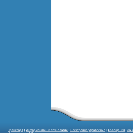
Транспорт
|
Информационни технологии
|
Електронно управление
|
Съобщения
|
За 