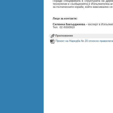
Поради спецификата в структурата на Дирек
технологии и съобщенията и Изпълнителна аг
за пътническите кораби, който максимално се
Лице за контакти:
Силвина Бакърджиева
– експерт в Изпълни
Тел. 02 /9300910
Приложение
Проект на Наредба № 20 относно правилата 