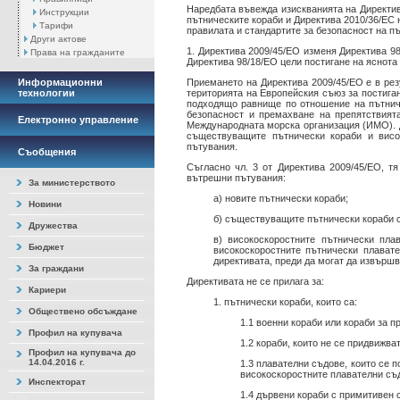
Наредбата въвежда изискванията на Директив
Инструкции
пътническите кораби и Директива 2010/36/ЕС 
Тарифи
правилата и стандартите за безопасност на п
Други актове
1. Директива 2009/45/ЕО изменя Директива 98
Права на гражданите
Директива 98/18/ЕО цели постигане на яснота
Информационни
Приемането на Директива 2009/45/ЕО е в рез
технологии
територията на Европейския съюз за постига
подходящо равнище по отношение на пътниче
безопасност и премахване на препятствият
Електронно управление
Международната морска организация (ИМО). Д
съществуващите пътнически кораби и висо
пътувания.
Съобщения
Съгласно чл. 3 от Директива 2009/45/ЕО, т
вътрешни пътувания:
За министерството
а) новите пътнически кораби;
Новини
б) съществуващите пътнически кораби с
Дружества
в) високоскоростните пътнически пла
Бюджет
високоскоростните пътнически плавате
директивата, преди да могат да извърш
За граждани
Директивата не се прилага за:
Кариери
1. пътнически кораби, които са:
Обществено обсъждане
1.1 военни кораби или кораби за п
Профил на купувача
1.2 кораби, които не се придвижва
Профил на купувача до
14.04.2016 г.
1.3 плавателни съдове, които се п
високоскоростните плавателни съд
Инспекторат
1.4 дървени кораби с примитивен 