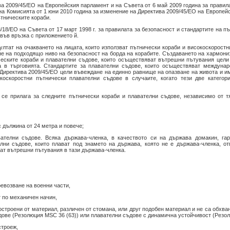
а 2009/45/ЕО на Европейския парламент и на Съвета от 6 май 2009 година за правила
на Комисията от 1 юни 2010 година за изменение на Директива 2009/45/ЕО на Европей
ътническите кораби.
/18/ЕО на Съвета от 17 март 1998 г. за правилата за безопасност и стандартите на п
 във връзка с приложението й.
ултат на очакването на лицата, които използват пътнически кораби и високоскорост
не на подходящо ниво на безопасност на борда на корабите. Създаването на хармони
ските кораби и плавателни съдове, които осъществяват вътрешни пътувания цели 
а в търговията. Стандартите за плавателни съдове, които осъществяват междунар
иректива 2009/45/ЕО цели въвеждане на единно равнище на опазване на живота и им
коскоростни пътнически плавателни съдове в случаите, когато тези две катего
я се прилага за следните пътнически кораби и плавателни съдове, независимо от т
 дължина от 24 метра и повече;
вателни съдове. Всяка държава-членка, в качеството си на държава домакин, гар
лни съдове, които плават под знамето на държава, която не е държава-членка, от
ват вътрешни пътувания в тази държава-членка.
ревозване на военни части,
т по механичен начин,
остроени от материал, различен от стомана, или друг подобен материал и не са обхва
ове (Резолюция MSC 36 (63)) или плавателни съдове с динамична устойчивост (Резолю
строеж,