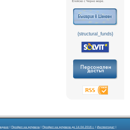
Егейско с Черно море.
{structural_funds}
ъждане
|
Профил на купувача
|
Профил на купувача до 14.04.2016 г.
|
Инспекторат
|