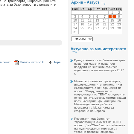
о на транспорта, информационните
Архив - Август
илата за безопасност и стандартите
Пон
Вт
Ср
Чет
Пет
Съб
Нед
1
2
3
4
5
6
7
8
9
10
11
12
13
14
15
16
17
18
19
20
21
22
23
24
25
26
27
28
29
30
31
Актуално за министерството
Предложения за отбелязване чрез
а печат
Запази като PDF
Горе
пощенски марки и пощенски
продукти на значими събития,
годишнини и чествания през 2017
г.
Министерството на транспорта,
информационните технологии и
съобщенията е бенефициент по
проект "Сътрудничество и
координация по TEN-T коридорите
от основната мрежа, преминаващи
през България", финансиран по
Многогодишната работна
програма на Механизма за
свързване на Европа
Резултати, одобрени от
Управляващия комитет по TEN-T
проект „Sea2Sea” за разработване
на мултимодален коридор за
товарни превози, свързващ