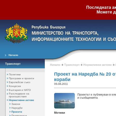
Последната ак
Можете д
Начало
Транспорт
Начало
Транспорт
Нормативни актове
Проект на Наредба № 20 о
Политики
Програми и проекти
кораби
Европейски съюз
09.08.2011
Концесии
България и НАТО
Разследване на
Проектът е публикуван в ел
произшествия
и съобщенията
Нормативни актове
Закони
Наредби
Проекти
Мотиви
Правилници