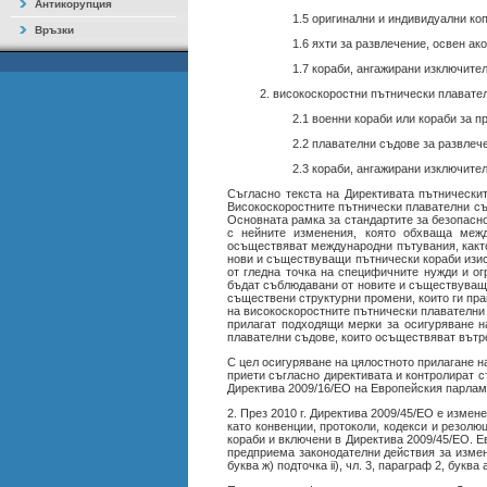
Антикорупция
1.5 оригинални и индивидуални ко
Връзки
1.6 яхти за развлечение, освен ак
1.7 кораби, ангажирани изключите
2. високоскоростни пътнически плавател
2.1 военни кораби или кораби за п
2.2 плавателни съдове за развлече
2.3 кораби, ангажирани изключите
Съгласно текста на Директивата пътническит
Високоскоростните пътнически плавателни съ
Основната рамка за стандартите за безопасн
с нейните изменения, която обхваща межд
осъществяват международни пътувания, както
нови и съществуващи пътнически кораби изис
от гледна точка на специфичните нужди и ог
бъдат съблюдавани от новите и съществуващи
съществени структурни промени, които ги пра
на високоскоростните пътнически плавателни 
прилагат подходящи мерки за осигуряване н
плавателни съдове, които осъществяват вътр
С цел осигуряване на цялостното прилагане 
приети съгласно директивата и контролират с
Директива 2009/16/ЕО на Европейския парлам
2. През 2010 г. Директива 2009/45/ЕО е изме
като конвенции, протоколи, кодекси и резол
кораби и включени в Директива 2009/45/ЕО. 
предприема законодателни действия за измен
буква ж) подточка ii), чл. 3, параграф 2, буква 