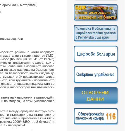
 с оригинални материали,
и
говска цел, или
морските райони, в които оперират.
и плавателни съдове, приет от ИМО.
 море (Конвенция SOLAS от 1974 г.)
ически плавателни съдове, които
тази Конвенция. Различните класове
рат еднакво равнище на безопасност
та за безопасност, които следва да
ествуващите би предизвикало такива
нето, конструкцията и използването
 спазват специални правила като се
раби и високоскоростни пътнически
шаване на националните разпоредби,
ни по модела, на тези, установени в
мените в международните инструменти
ност и стандартите на пътническите
ите членове и приложения към тях и
ектива 2009/45/ЕО чл. 2 буква в) и
 чл. 12 параграф 4.