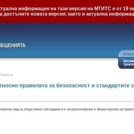
туална информация на тази версия на МТИТС е от 19 ок
а достъпите новата версия, както и актуална информа
Проекти
тносно правилата за безопасност и стандартите 
ектронен вид за обществено обсъждане и е на разположение в Министерство на тран