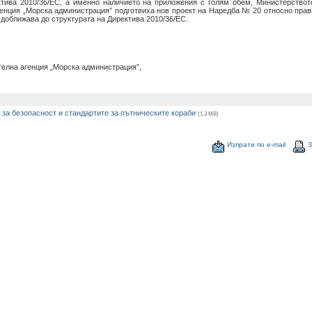
тива 2010/36/ЕС, а именно наличието на приложения с голям обем, Министерствот
енция „Морска администрация” подготвиха нов проект на Наредба № 20 относно прав
 доближава до структурата на Директива 2010/36/ЕС.
телна агенция „Морска администрация”,
за безопасност и стандартите за пътническите кораби
(1.3 MB)
Изпрати по е-mail
З