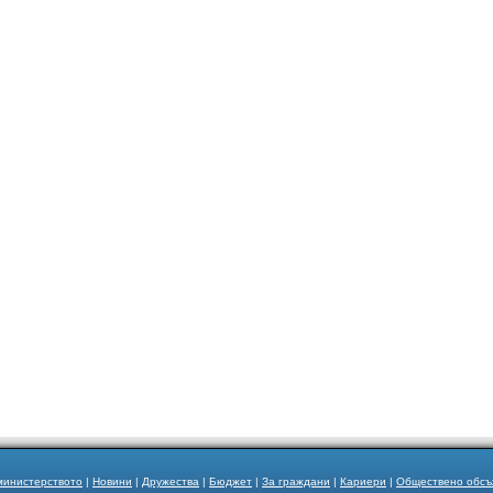
министерството
|
Новини
|
Дружества
|
Бюджет
|
За граждани
|
Кариери
|
Обществено обс