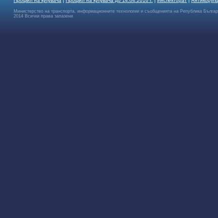
Профил на купувача
|
Профил на купувача до 14.04.2016 г.
|
Инспекторат
|
Антикоруп
Министерство на транспорта, информационните технологии и съобщенията на Република Бълга
2014 Всички права запазени