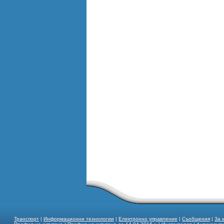
Транспорт
|
Информационни технологии
|
Електронно управление
|
Съобщения
|
За 