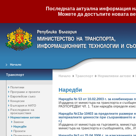
Последната актуална информация на 
Можете да достъпите новата ве
Начало
Транспорт
Начало
Транспорт
Нормативни актове
Политики
Наредби
Програми и проекти
Европейски съюз
Наредба № 53 от 10.02.2003 г. за комбиниран 
Концесии
Издадена от министъра на транспорта и съобщения
България и НАТО
РАЗПОРЕДБИ ЧЛ. 1. Тази наредба определя изиск
Разследване на
произшествия
Наредба №13а-10403 за пределните размери н
материалните ценности при съхраняването и тр
Нормативни актове
г.)
Закони
Издадена от министъра на търговията, министър
Наредби
министъра на транспорта и съобщенията, обн., Изв., 
Проекти
Наредба №3 от 25.04.2006 г. за изискванията
Правилници