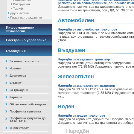
регистрите на агломерациите, основните път
Инструкции
Издадена от министъра на здравеопазването, ми
Тарифи
и министъра на транспорта, обн., ДВ, бр. 38 от 
Други актове
Права на гражданите
Автомобилен
Информационни
Наредби за автомобилен транспорт
технологии
Наредба № 1 от 4.04.2007 г. за минималните изи
пътища, които съвпадат с трансевропейската пъ
Електронно управление
(Загл....
Въздушен
Съобщения
Наредби за въздушен транспорт
За министерството
Наредба за летищата и летищното осигуряване : 
осигуряване (71.98 MB) Издадена от министъра н
Новини
Железопътен
Дружества
Бюджет
Наредби за железопътен транспорт
Наредба № 13 от 30.12.2005 г. за осигуряване на
За граждани
железопътния транспорт (1.38 MB) Издадена от 
на...
Кариери
Обществено обсъждане
Воден
Профил на купувача
Наредби за воден транспорт
Профил на купувача до
Наредба за корабните документи: Наредба № 5 от 
14.04.2016 г.
Издадена от министъра на транспорта и съобщенията,
Инспекторат
Наредби