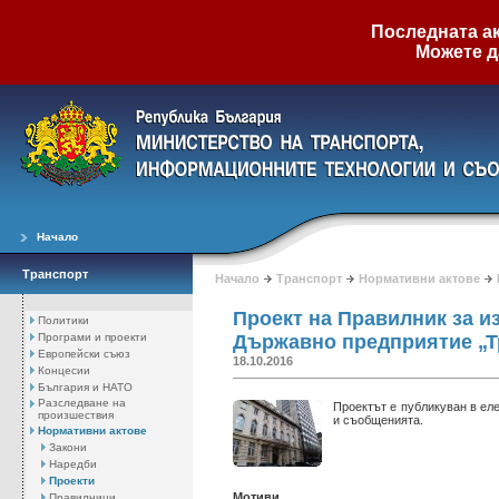
Последната ак
Можете д
Начало
Транспорт
Начало
Транспорт
Нормативни актове
Проект на Правилник за и
Политики
Програми и проекти
Държавно предприятие „Т
Европейски съюз
18.10.2016
Концесии
България и НАТО
Разследване на
Проектът е публикуван в ел
произшествия
и съобщенията.
Нормативни актове
Закони
Наредби
Проекти
Мотиви
Правилници