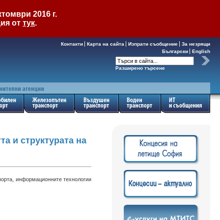
томври 2016 г.
ция от
тук
.
Контакти
Карта на сайта
Изпрати съобщение
За незрящи
Български
English
Разширено търсене
та и структурата на
спорта, информационните технологии