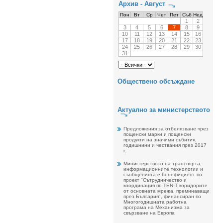
Архив - Август
Пон
Вт
Ср
Чет
Пет
Съб
Нед
1
2
3
4
5
6
7
8
9
10
11
12
13
14
15
16
17
18
19
20
21
22
23
24
25
26
27
28
29
30
31
Обществено обсъждане
Актуално за министерството
Предложения за отбелязване чрез
пощенски марки и пощенски
продукти на значими събития,
годишнини и чествания през 2017
г.
Министерството на транспорта,
информационните технологии и
съобщенията е бенефициент по
проект "Сътрудничество и
координация по TEN-T коридорите
от основната мрежа, преминаващи
през България", финансиран по
Многогодишната работна
програма на Механизма за
свързване на Европа