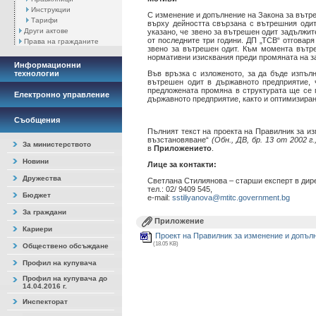
Инструкции
С изменение и допълнение на Закона за вътреш
Тарифи
върху дейността свързана с вътрешния одит 
Други актове
указано, че звено за вътрешен одит задължите
от последните три години. ДП „ТСВ“ отговар
Права на гражданите
звено за вътрешен одит. Към момента вътре
нормативни изисквания преди промяната на зак
Информационни
технологии
Във връзка с изложеното, за да бъде изпълн
вътрешен одит в държавното предприятие, 
предложената промяна в структурата ще се 
Електронно управление
държавното предприятие, както и оптимизиран
Съобщения
Пълният текст на проекта на Правилник за и
възстановяване“
(Обн., ДВ, бр. 13 от 2002 г.,
За министерството
в
Приложението
.
Новини
Лице за контакти:
Дружества
Светлана Стилиянова – старши експерт в дир
тел.: 02/ 9409 545,
Бюджет
е-mail:
sstiliyanova@mtitc.government.bg
За граждани
Приложение
Кариери
Проект на Правилник за изменение и допълн
(18.05 KB)
Обществено обсъждане
Профил на купувача
Профил на купувача до
14.04.2016 г.
Инспекторат