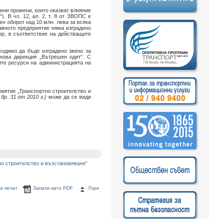
вени промени, които оказват влияние
. В чл. 12, ал. 2, т. 8 от ЗВОПС е
ен оборот над 10 млн. лева за всяка
жавното предприятие няма изградено
р, в съответствие на действащите
ходимо да бъде изградено звено за
нова дирекция „Вътрешен одит“. С
ите ресурси на администрацията на
риятие „Транспортно строителство и
 бр. 31 от 2010 г.)
може да се види
но строителство и възстановяване“
а печат
Запази като PDF
Горе