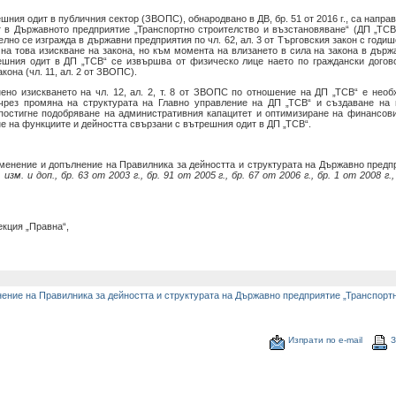
ния одит в публичния сектор (ЗВОПС), обнародвано в ДВ, бр. 51 от 2016 г., са напра
в Държавното предприятие „Транспортно строителство и възстановяване“ (ДП „ТСВ“)
лно се изгражда в държавни предприятия по чл. 62, ал. 3 от Търговския закон с годиш
я на това изискване на закона, но към момента на влизането в сила на закона в дър
шния одит в ДП „ТСВ“ се извършва от физическо лице наето по граждански догово
она (чл. 11, ал. 2 от ЗВОПС).
ено изискването на чл. 12, ал. 2, т. 8 от ЗВОПС по отношение на ДП „ТСВ“ е необ
чрез промяна на структурата на Главно управление на ДП „ТСВ“ и създаване на 
постигне подобряване на административния капацитет и оптимизиране на финансов
е на функциите и дейността свързани с вътрешния одит в ДП „ТСВ“.
зменение и допълнение на Правилника за дейността и структурата на Държавно предп
 изм. и доп., бр. 63 от 2003 г., бр. 91 от 2005 г., бр. 67 от 2006 г., бр. 1 от 2008 г.,
екция „Правна“,
ение на Правилника за дейността и структурата на Държавно предприятие „Транспорт
Изпрати по е-mail
З