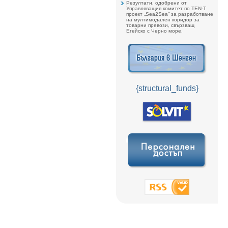
Резултати, одобрени от
Управляващия комитет по TEN-T
проект „Sea2Sea” за разработване
на мултимодален коридор за
товарни превози, свързващ
Егейско с Черно море.
{structural_funds}