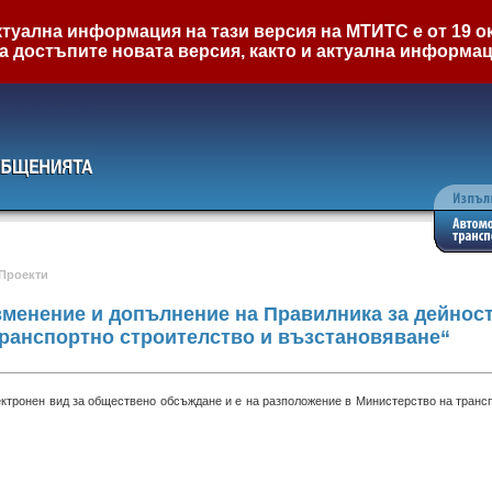
туална информация на тази версия на МТИТС е от 19 ок
а достъпите новата версия, както и актуална информа
Проекти
зменение и допълнение на Правилника за дейност
ранспортно строителство и възстановяване“
ектронен вид за обществено обсъждане и е на разположение в Министерство на тран