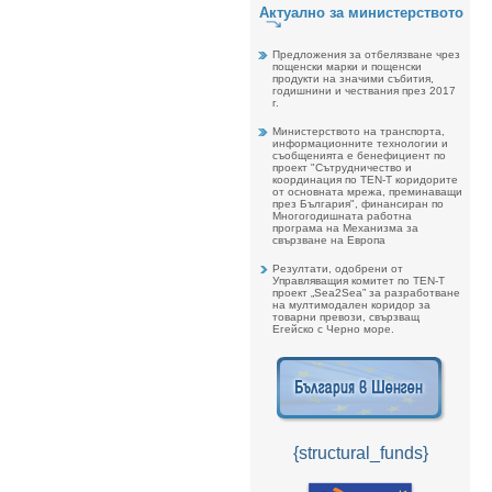
Актуално за министерството
Предложения за отбелязване чрез
пощенски марки и пощенски
продукти на значими събития,
годишнини и чествания през 2017
г.
Министерството на транспорта,
информационните технологии и
съобщенията е бенефициент по
проект "Сътрудничество и
координация по TEN-T коридорите
от основната мрежа, преминаващи
през България", финансиран по
Многогодишната работна
програма на Механизма за
свързване на Европа
Резултати, одобрени от
Управляващия комитет по TEN-T
проект „Sea2Sea” за разработване
на мултимодален коридор за
товарни превози, свързващ
Егейско с Черно море.
{structural_funds}