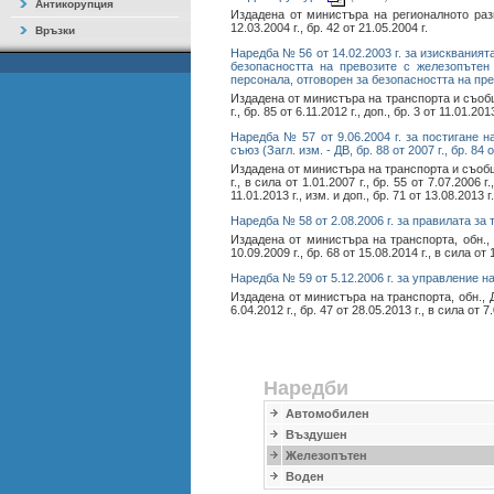
Антикорупция
Издадена от министъра на регионалното разви
12.03.2004 г., бр. 42 от 21.05.2004 г.
Връзки
Наредба № 56 от 14.02.2003 г. за изискваният
безопасността на превозите с железопътен
персонала, отговорен за безопасността на превози
Издадена от министъра на транспорта и съобщения
г., бр. 85 от 6.11.2012 г., доп., бр. 3 от 11.01.201
Наредба № 57 от 9.06.2004 г. за постигане
съюз (Загл. изм. - ДВ, бр. 88 от 2007 г., бр. 84 от
Издадена от министъра на транспорта и съобщения
г., в сила от 1.01.2007 г., бр. 55 от 7.07.2006 г.
11.01.2013 г., изм. и доп., бр. 71 от 13.08.2013 г.
Наредба № 58 от 2.08.2006 г. за правилата за
Издадена от министъра на транспорта, обн., ДВ,
10.09.2009 г., бр. 68 от 15.08.2014 г., в сила от 
Наредба № 59 от 5.12.2006 г. за управление 
Издадена от министъра на транспорта, обн., ДВ, б
6.04.2012 г., бр. 47 от 28.05.2013 г., в сила от 7.
Наредби
Автомобилен
Въздушен
Железопътен
Воден