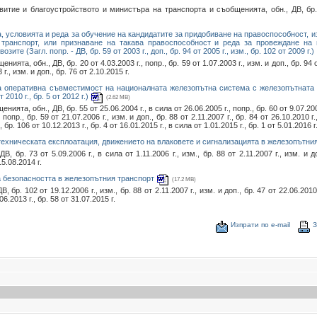
тие и благоустройството и министъра на транспорта и съобщенията, обн., ДВ, бр. 18
а, условията и реда за обучение на кандидатите за придобиване на правоспособност, и
 транспорт, или признаване на такава правоспособност и реда за провеждане на 
те (Загл. попр. - ДВ, бр. 59 от 2003 г., доп., бр. 94 от 2005 г., изм., бр. 102 от 2009 г.)
та, обн., ДВ, бр. 20 от 4.03.2003 г., попр., бр. 59 от 1.07.2003 г., изм. и доп., бр. 94 о
3 г., изм. и доп., бр. 76 от 2.10.2015 г.
 на оперативна съвместимост на националната железопътна система с железопътната
 2010 г., бр. 5 от 2012 г.)
(2.62 MB)
та, обн., ДВ, бр. 55 от 25.06.2004 г., в сила от 26.06.2005 г., попр., бр. 60 от 9.07.2004
, попр., бр. 59 от 21.07.2006 г., изм. и доп., бр. 88 от 2.11.2007 г., бр. 84 от 26.10.2010 г.
, бр. 106 от 10.12.2013 г., бр. 4 от 16.01.2015 г., в сила от 1.01.2015 г., бр. 1 от 5.01.2016 г
 техническата експлоатация, движението на влаковете и сигнализацията в железопътни
 бр. 73 от 5.09.2006 г., в сила от 1.11.2006 г., изм., бр. 88 от 2.11.2007 г., изм. и до
15.08.2014 г.
на безопасността в железопътния транспорт
(17.2 MB)
р. 102 от 19.12.2006 г., изм., бр. 88 от 2.11.2007 г., изм. и доп., бр. 47 от 22.06.2010 г
06.2013 г., бр. 58 от 31.07.2015 г.
Изпрати по е-mail
З