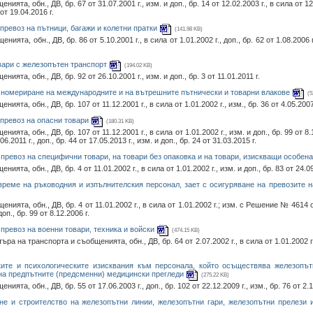
а, обн., ДВ, бр. 67 от 31.07.2001 г., изм. и доп., бр. 14 от 12.02.2003 г., в сила от 12.02
 от 19.04.2016 г.
 превоз на пътници, багажи и колетни пратки
(141.98 KB)
а, обн., ДВ, бр. 86 от 5.10.2001 г., в сила от 1.01.2002 г., доп., бр. 62 от 1.08.2006 г.,
овари с железопътен транспорт
(194.02 KB)
та, обн., ДВ, бр. 92 от 26.10.2001 г., изм. и доп., бр. 3 от 11.01.2011 г.
за номериране на международните и на вътрешните пътнически и товарни влакове
(5
а, обн., ДВ, бр. 107 от 11.12.2001 г., в сила от 1.01.2002 г., изм., бр. 36 от 4.05.2007 г
 превоз на опасни товари
(180.31 KB)
а, обн., ДВ, бр. 107 от 11.12.2001 г., в сила от 1.01.2002 г., изм. и доп., бр. 99 от 8.12.
06.2011 г., доп., бр. 44 от 17.05.2013 г., изм. и доп., бр. 24 от 31.03.2015 г.
 превоз на специфични товари, на товари без опаковка и на товари, изискващи особен
та, обн., ДВ, бр. 4 от 11.01.2002 г., в сила от 1.01.2002 г., изм. и доп., бр. 83 от 24.09
 време на ръководния и изпълнителския персонал, зает с осигуряване на превозите 
ята, обн., ДВ, бр. 4 от 11.01.2002 г., в сила от 1.01.2002 г.; изм. с Решение № 4614 о
доп., бр. 99 от 8.12.2006 г.
 превоз на военни товари, техника и войски
(474.15 KB)
на транспорта и съобщенията, обн., ДВ, бр. 64 от 2.07.2002 г., в сила от 1.01.2002 г., и
ките и психологическите изисквания към персонала, който осъществява железопът
 на предпътните (предсменни) медицински прегледи
(275.22 KB)
та, обн., ДВ, бр. 55 от 17.06.2003 г., доп., бр. 102 от 22.12.2009 г., изм., бр. 76 от 2.1
ане и строителство на железопътни линии, железопътни гари, железопътни прелези 