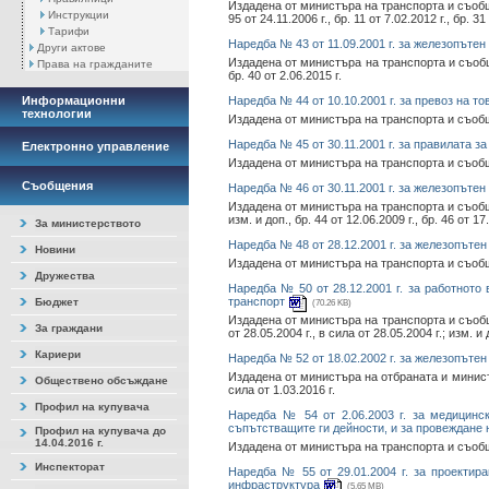
Издадена от министъра на транспорта и съобщеният
Инструкции
95 от 24.11.2006 г., бр. 11 от 7.02.2012 г., бр. 31
Тарифи
Наредба № 43 от 11.09.2001 г. за железопътен
Други актове
Издадена от министъра на транспорта и съобщеният
Права на гражданите
бр. 40 от 2.06.2015 г.
Информационни
Наредба № 44 от 10.10.2001 г. за превоз на т
технологии
Издадена от министъра на транспорта и съобщения
Наредба № 45 от 30.11.2001 г. за правилата 
Електронно управление
Издадена от министъра на транспорта и съобщеният
Съобщения
Наредба № 46 от 30.11.2001 г. за железопътен
Издадена от министъра на транспорта и съобщеният
изм. и доп., бр. 44 от 12.06.2009 г., бр. 46 от 17.
За министерството
Наредба № 48 от 28.12.2001 г. за железопътен
Новини
Издадена от министъра на транспорта и съобщения
Дружества
Наредба № 50 от 28.12.2001 г. за работното
транспорт
Бюджет
(70.26 KB)
Издадена от министъра на транспорта и съобщени
За граждани
от 28.05.2004 г., в сила от 28.05.2004 г.; изм. и 
Кариери
Наредба № 52 от 18.02.2002 г. за железопътен
Издадена от министъра на отбраната и министъра 
Обществено обсъждане
сила от 1.03.2016 г.
Профил на купувача
Наредба № 54 от 2.06.2003 г. за медицинс
съпътстващите ги дейности, и за провеждане
Профил на купувача до
14.04.2016 г.
Издадена от министъра на транспорта и съобщения
Инспекторат
Наредба № 55 от 29.01.2004 г. за проектир
инфраструктура
(5.65 MB)