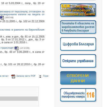
 от 5.03.2004 г., попр., бр. 20 от
зисквана от персонала, отговорен за
проверочните изпити на лицата от
(959.5 KB)
т 25.11.2005 г., бр. 102 от 22.12.2009
 система в рамките на Европейския
 г., изм. и доп., бр. 91 от 15.11.2005
, бр. 5 от 17.01.2012 г., доп., бр. 3 от
., в сила от 1.01.2016 г.
я транспорт
(147.16 MB)
п., бр. 43 от 9.06.2009 г., в сила от
., бр. 101 от 28.12.2010 г., бр. 28 от
а печат
Запази като PDF
Горе