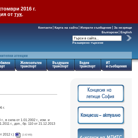
томври 2016 г.
ция от
тук
.
Контакти
Карта на сайта
Изпрати съобщение
За незрящи
Български
English
Разширено търсене
6 г.
., в сила от 1.01.2002 г., изм. и
11.2011 г., доп., бр. 110 от 21.12.2013
от 2012 г.)
(2.42 MB)