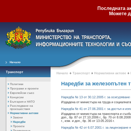
Последната ак
Можете д
Начало
Транспорт
Начало
Транспорт
Нормативни актове
Наредби за железопътен 
Политики
Програми и проекти
Европейски съюз
Наредба № 13 от 30.12.2005 г. за осигуряван
Концесии
България и НАТО
Издадена от министъра на труда и социалната по
Разследване на
Наредба № 41 от 27.06.2001 г. за достъп и и
произшествия
Нормативни актове
Издадена от министъра на транспорта и съобщеният
доп., бр. 87 от 27.10.2006 г., бр. 70 от 8.08.2008 
Закони
г., изм. и доп., бр. 36 от 13.05.2016 г.
Наредби
Проекти
Наредба № 42 от 6.07.2001 г. за лицензиране 
Правилници