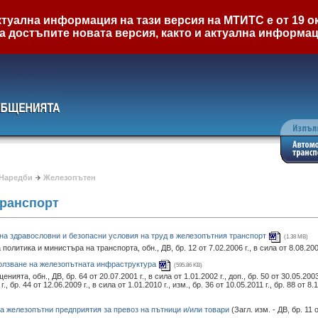
туална информация на тази версия на МТИТС е от 19 ок
а достъпите новата версия, както и актуална информа
Наредби
Железопътен
транспорт
е на здравословни и безопасни условия на труд в железопътния транспорт
(1.38 MB)
литика и министъра на транспорта, обн., ДВ, бр. 12 от 7.02.2006 г., в сила от 8.08.200
зползване на железопътната инфраструктура
(595.86 KB)
а, обн., ДВ, бр. 64 от 20.07.2001 г., в сила от 1.01.2002 г., доп., бр. 50 от 30.05.2003 г
г., бр. 44 от 12.06.2009 г., в сила от 1.01.2010 г., изм., бр. 36 от 10.05.2011 г., бр. 88 от 8.
на железопътни предприятия за превоз на пътници и/или товари
(Загл. изм. - ДВ, бр. 11 