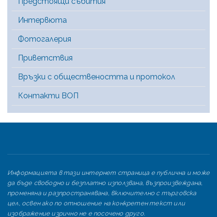
Предстоящи събития
Интервюта
Фотогалерия
Приветствия
Връзки с обществеността и протокол
Контакти ВОП
Информацията в тази интернет страница е публична и може
да бъде свободно и безплатно използвана, възпроизвеждана,
променяна и разпространявана, включително с търговска
цел, освен ако по отношение на конкретен текст или
изображение изрично не е посочено друго.