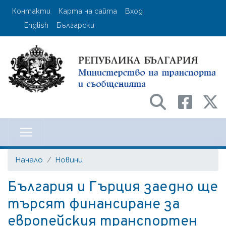
Премини
User account menu
Контакти
Карта на сайта
Вход
към
English
Български
основното
съдържание
Министерство на транспорта и с
Начало
Новини
България и Гърция заедно ще
търсят финансиране за
европейския транспортен