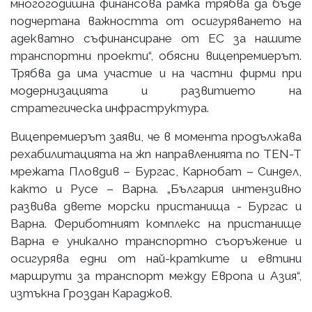
многогодишна финансова рамка трябва да бъде
подчертана важността от осигуряването на
адекватно съфинансиране от ЕС за нашите
транспортни проекти“, обясни вицепремиерът.
Трябва да има участие и на частни фирми при
модернизацията и развитието на
стратегическа инфраструктура.
Вицепремиерът заяви, че в момента продължава
рехабилитацията на жп направленията по TEN-T
мрежата Пловдив – Бургас, Карнобат – Синдел,
както и Русе – Варна. „България интензивно
развива двете морски пристанища - Бургас и
Варна. Фериботният комплекс на пристанище
Варна е уникално транспортно съоръжение и
осигурява едни от най-кратките и евтини
маршрути за транспорт между Европа и Азия“,
изтъкна Гроздан Караджов.