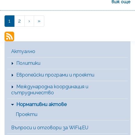
виж още
››
Last »
Current
1
Page
2
›
»
Pagination
page
Main Menu [BG]
Актуално
Политики
Европейски програми и проекти
Международна координация и
сътрудничество
Нормативни актове
Проекти
Въпроси и отговори за WiFi4EU