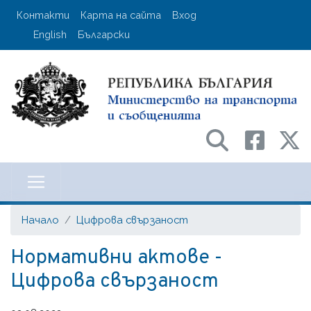
Премини
User account menu
Контакти
Карта на сайта
Вход
към
English
Български
основното
съдържание
Министерство на транспорта и с
Начало
Цифрова свързаност
Нормативни актове -
Цифрова свързаност