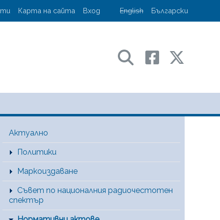
account menu
кти
Карта на сайта
Вход
English
Български
ransport and communications
Main Menu [BG]
Актуално
Политики
Маркоиздаване
Съвет по националния радиочестотен
спектър
Нормативни актове