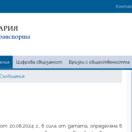
Премини
User 
Конта
към
основното
съдържание
ения
Цифрова свързаност
Връзки с обществеността
 и съобщенията | Ministry of t
 Съобщения
 бр. 70 от 20.08.2024 г., в сила от датата, определена в