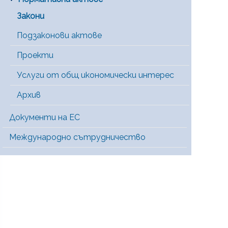
Закони
Подзаконови актове
Проекти
Услуги от общ икономически интерес
Архив
Документи на ЕС
Международно сътрудничество