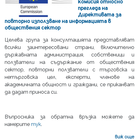
комисия относно
прегледа на
Директивата за
повторно използване на информацията в
обществения сектор
Целева група за консултацията представляват
всички заинтересовани страни, включително
държавната администрация, собственици и
ползватели на съдържание от обществения
сектор, повторни ползватели с търговска и
нетърговска цел, експерти, членове на
академичната общност и граждани, се приканват
да дадат приноса си.
Въпросника за обратна връзка можете да
намерите
тук
.
виж още