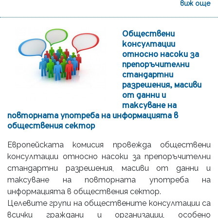
виж още
Обществени
консултации
относно насоки за
препоръчителни
стандартни
разрешения, масиви
от данни и
таксуване на
повторната употреба на информацията в
обществения сектор
Европейската комисия провежда обществени
консултации относно насоки за препоръчителни
стандартни разрешения, масиви от данни и
таксуване на повторната употреба на
информацията в обществения сектор.
Целевите групи на обществените консултации са
всички граждани и организации, особено