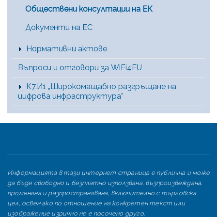
Обществени консултации на ЕК
Документи на ЕС
Нормативни актове
Въпроси и отговори за WiFi4EU
К7.И1 „Широкомащабно разгръщане на
цифрова инфраструктура”
Информацията в тази интернет страница е публична и може
да бъде свободно и безплатно използвана, възпроизвеждана,
променяна и разпространявана, включително с търговска
цел, освен ако по отношение на конкретен текст или
изображение изрично не е посочено друго.