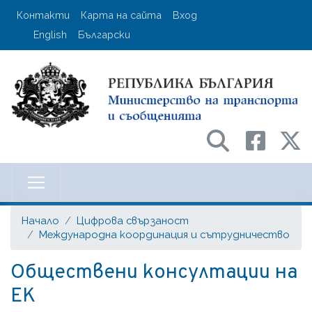
Премини
User account menu
Контакти
Карта на сайта
Вход
към
English
Български
основното
съдържание
Министерство на транспорта и с
Начало
Цифрова свързаност
Международна координация и сътрудничество
Обществени консултации на
ЕК