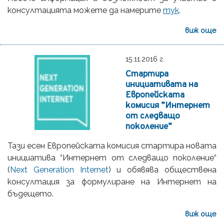
консултацията можете да намерите
тук
.
виж още
15.11.2016 г.
Стартира
инициативата на
Европейската
комисия ”Интернет
от следващо
поколение”
Тази есен Европейската комисия стартира новата
инициатива “Интернет от следващо поколение“
(
Next Generation Internet
) и обявява обществена
консултация за формулиране на Интернет на
бъдещето.
виж още