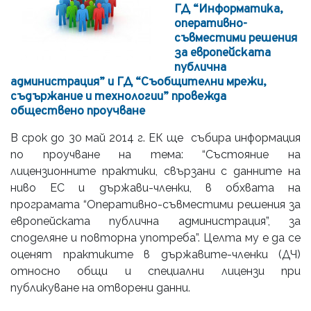
ГД “Информатика,
oперативно-
съвместими решения
за европейската
публична
администрация” и ГД “Съобщителни мрежи,
съдържание и технологии” провежда
обществено проучване
В срок до 30 май 2014 г. ЕК ще събира информация
по проучване на тема: “Състояние на
лицензионните практики, свързани с данните на
ниво ЕС и държави-членки, в обхвата на
програмата “Оперативно-съвместими решения за
европейската публична администрация”, за
споделяне и повторна употреба”. Целта му е да се
оценят практиките в държавите-членки (ДЧ)
относно общи и специални лицензи при
публикуване на отворени данни.