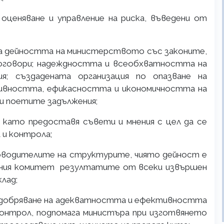
 оценяване и управление на риска, въведени от
а дейността на министерството със законите,
оговори; надеждността и всеобхватността на
я; създадената организация по опазване на
ивността, ефикасността и икономичността на
и поетите задължения;
, като предоставя съвети и мнения с цел да се
 и контрола;
ъководителите на структурите, чиято дейност е
итния комитет резултатите от всеки извършен
лад;
 подобряване на адекватността и ефективността
контрол, подпомага министъра при изготвянето