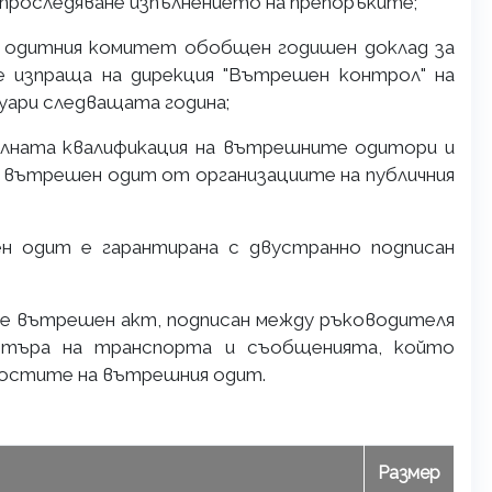
а проследяване изпълнението на препоръките;
на одитния комитет обобщен годишен доклад за
 изпраща на дирекция "Вътрешен контрол" на
ари следващата година;
алната квалификация на вътрешните одитори и
 вътрешен одит от организациите на публичния
 одит е гарантирана с двустранно подписан
 вътрешен акт, подписан между ръководителя
стъра на транспорта и съобщенията, който
ностите на вътрешния одит.
Размер