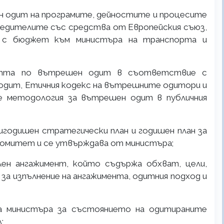
 одит на програмите, дейностите и процесите
едителите със средства от Европейския съюз,
 с бюджет към министъра на транспорта и
ността по вътрешен одит в съответствие с
дит, Етичния кодекс на вътрешните одитори и
 методология за вътрешен одит в публичния
ригодишен стратегически план и годишен план за
комитет и се утвърждава от министъра;
лен ангажимент, който съдържа обхват, цели,
за изпълнение на ангажимента, одитния подход и
на министъра за състоянието на одитираните
;