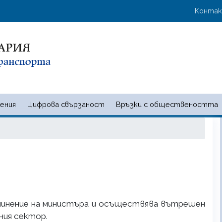
Премини
User 
Конта
към
основното
съдържание
ения
Цифрова свързаност
Връзки с обществеността
 и съобщенията | Ministry of t
чинение на министъра и осъществява вътрешен
ния сектор.