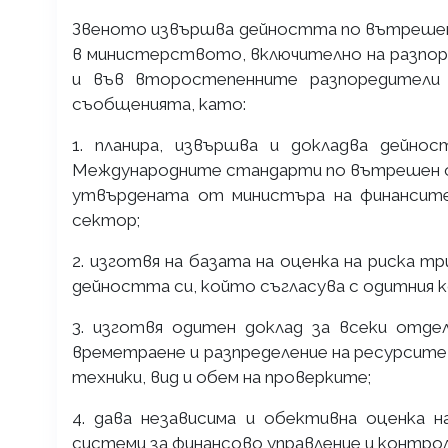
Звеното извършва дейността по вътрешен
в министерството, включително на разпор
и във второстепенните разпоредители
съобщенията, като:
1. планира, извършва и докладва дей
Международните стандарти по вътрешен о
утвърдената от министъра на финансите
сектор;
2. изготвя на базата на оценка на риска т
дейността си, който съгласува с одитния 
3. изготвя одитен доклад за всеки отде
времетраене и разпределение на ресурсите 
техники, вид и обем на проверките;
4. дава независима и обективна оценка 
системи за финансово управление и контрол