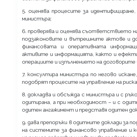
5. оценява процесите за идентифициране,
министъра;
6. проверява и оценява съответствието н
подзаконовите и вътрешните актове и д
финансовата и оперативната информаци
активите и информацията, както и ефект
операциите и изпълнението на договорите 
7. консултира министъра по негово искане
подобрят процесите на управление на риска
8. докладва и обсъжда с министъра и с р
одитирана, а при необходимост – и с од
одитен ангажимент и представя одитен док
9. дава препоръки в одитните доклади за
на системите за финансово управление и 