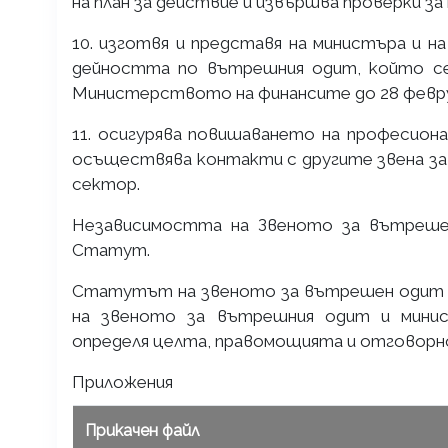
на план за действие и извършва проверки з
10. изготвя и представя на министъра и 
дейността по вътрешния одит, който се
Министерството на финансите до 28 февру
11. осигурява повишаването на професион
осъществява контакти с другите звена за
сектор.
Независимостта на Звеното за вътрешен
Статут.
Статутът на звеното за вътрешен одит е
на звеното за вътрешния одит и мини
определя целта, правомощията и отговор
Приложения
Прикачен файл