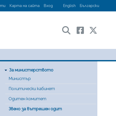
account menu
кти
Карта на сайта
Вход
English
Български
ransport and communications
Main Menu [BG]
За министерството
Министър
Политически кабинет
Одитен комитет
Звено за вътрешен одит