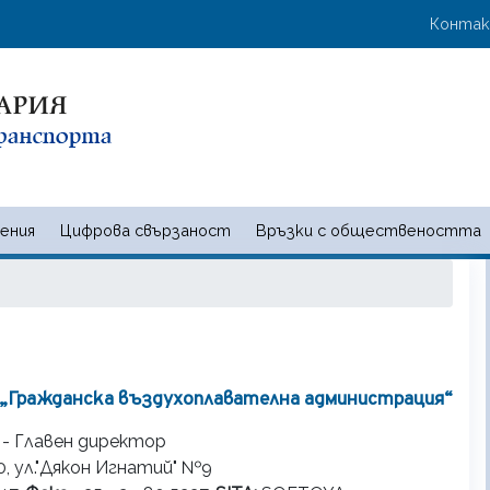
Премини
User 
Конта
към
основното
съдържание
ения
Цифрова свързаност
Връзки с обществеността
 и съобщенията | Ministry of t
 „Гражданска въздухоплавателна администрация“
а
- Главен директор
0, ул."Дякон Игнатий" №9