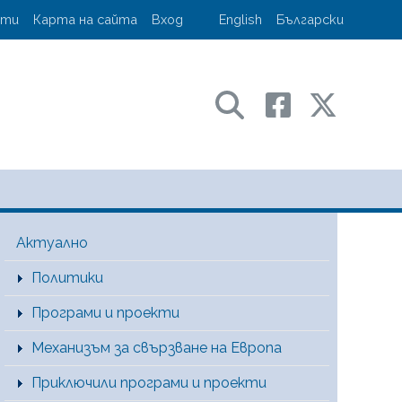
account menu
кти
Карта на сайта
Вход
English
Български
ransport and communications
Main Menu [BG]
Актуално
Политики
Програми и проекти
Механизъм за свързване на Европа
Приключили програми и проекти