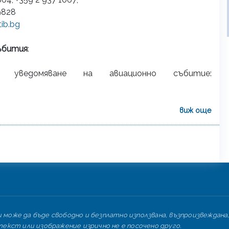
9828
ib.bg
събития
:
 уведомяване на авиационно събитие:
виж още
може да бъде свободно и безплатно използвана, възпроизвеждана,
екст или изображение изрично не е посочено друго.