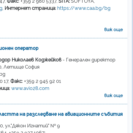
047,
Факс
: +359 2 980 5337,
SITA:
SOFTOYA,
g
,
Интернет страница
:
https://www.caa.bg/bg
виж още
ионен оператор
 Тодор Николаев Коджейков
- Генерален директор
40, Летище София
bg
0 17,
Факс
: +359 2 945 92 01
ница
:
www.avio28.com
виж още
астта на разследване на авиационните събития
0, ул."Дякон Игнатий" № 9
864, +359 2 937 1067;