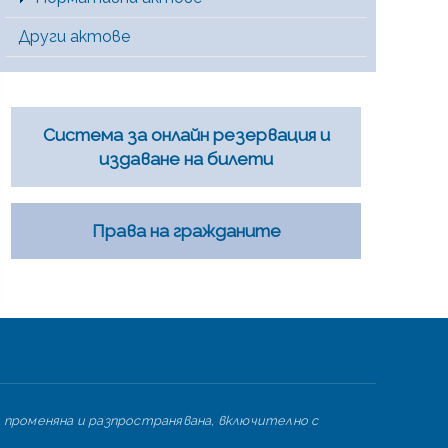
Други актове
Система за онлайн резервация и
издаване на билети
Права на гражданите
 променяна и разпространявана, включително с