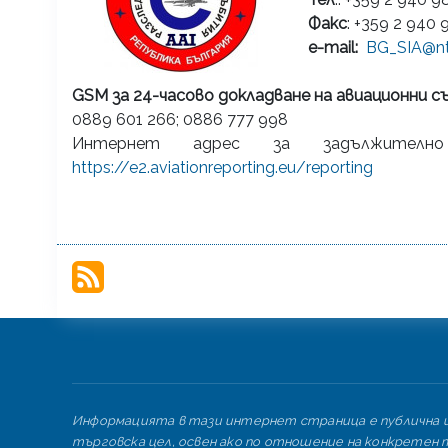
Факс
: +359 2 940 
e-mail:
BG_SIA@nt
GSM за 24-часово докладване на авиационни 
0889 601 266; 0886 777 998
Интернет адрес за задължително
https://e2.aviationreporting.eu/reporting
Информацията в тази интернет страница е публична и 
търговска цел, освен ако по отношение на конкретен т