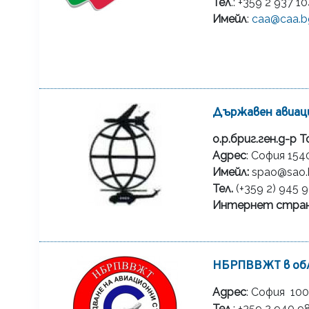
Тел
.: +359 2 937 1
Имейл
:
caa@caa.b
Държавен авиац
о.р.бриг.ген.д-р
Адрес
: София 15
Имейл:
spao@sao.
Тел.
(+359 2) 945 9
Интернет стра
НБРПВВЖТ в обл
Адрес
: София 100
Тел
.: +359 2 940 9