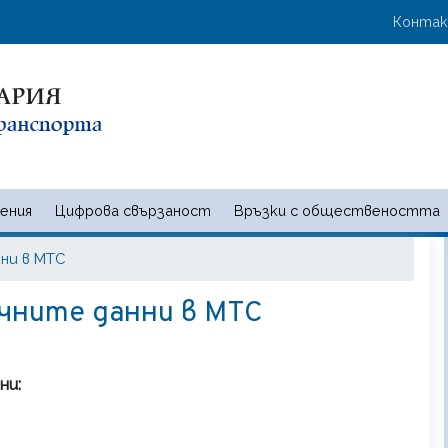
Премини
User 
Конта
към
основното
съдържание
ения
Цифрова свързаност
Връзки с обществеността
 и съобщенията | Ministry of t
ни в МТС
чните данни в МТС
ни: