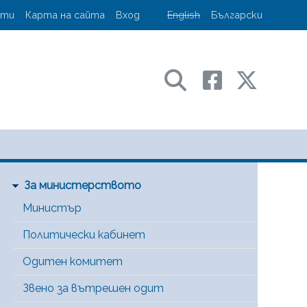
account menu
кти
Карта на сайта
Вход
English
Български
ransport and communications
Main Menu [BG]
За министерството
Министър
Политически кабинет
Одитен комитет
Звено за вътрешен одит