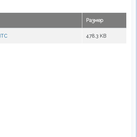
Размер
МТС
478.3 KB