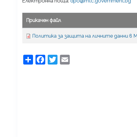
Електронна поща:
dpo@mtc.government.bg
Прикачен файл
Политика за защита на личните данни в 
Share
Facebook
Twitter
Email