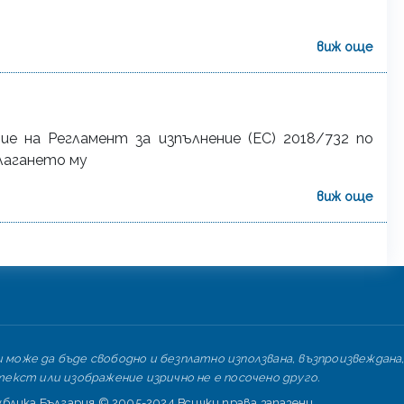
виж още
ие на Регламент за изпълнение (ЕС) 2018/732 по
лагането му
виж още
може да бъде свободно и безплатно използвана, възпроизвеждана,
екст или изображение изрично не е посочено друго.
лика България © 2005-2024 Всички права запазени