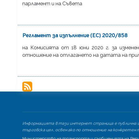
парламент и на Съвета
Регламент за изпълнение (ЕС) 2020/858
на Комисията от 18 юни 2020 г. за изменен
отношение на отлагането на датата на при
Информацията в тази интернет страница е публична и 
търговска цел, освен ако по отношение на конкретен т
Министерство на транспорта и съобщенията на Репуб