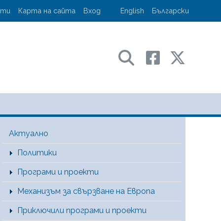
account menu
кти
Карта на сайта
Вход
English
Български
ransport and communications
Main Menu [BG]
Актуално
Политики
Програми и проекти
Механизъм за свързване на Европа
Приключили програми и проекти