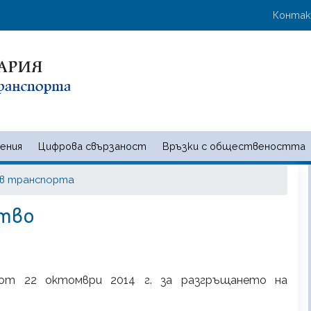
Премини
User 
Конта
към
основното
съдържание
ения
Цифрова свързаност
Връзки с обществеността
 и съобщенията | Ministry of t
 в транспорта
ство
от 22 октомври 2014 г. за разгръщането на