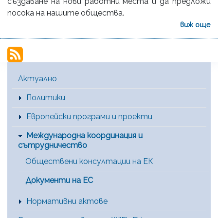
създаване на нови работни места и да предложи
посока на нашите общества.
виж още
Main Menu [BG]
Актуално
Политики
Европейски програми и проекти
Международна координация и
сътрудничество
Обществени консултации на ЕК
Документи на ЕС
Нормативни актове