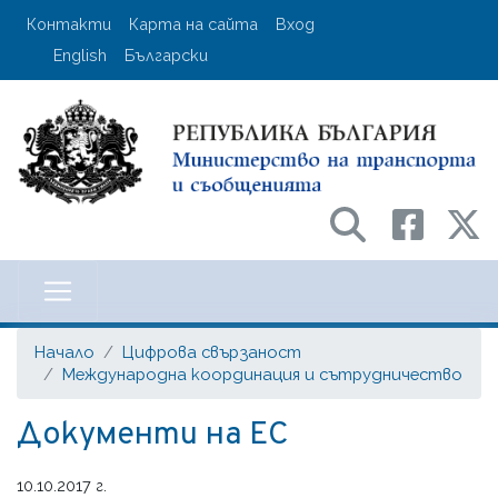
Премини
User account menu
Контакти
Карта на сайта
Вход
към
English
Български
основното
съдържание
Министерство на транспорта и с
Начало
Цифрова свързаност
Международна координация и сътрудничество
Документи на ЕС
10.10.2017 г.