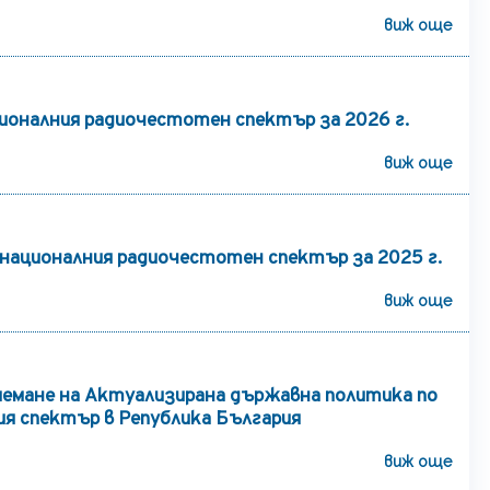
виж още
ионалния радиочестотен спектър за 2026 г.
виж още
 националния радиочестотен спектър за 2025 г.
виж още
риемане на Актуализирана държавна политика по
ия спектър в Република България
виж още