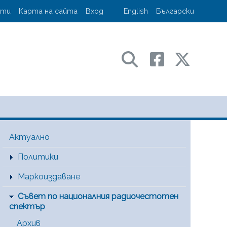
account menu
кти
Карта на сайта
Вход
English
Български
ransport and communications
Main Menu [BG]
Актуално
Политики
Маркоиздаване
Съвет по националния радиочестотен
спектър
Архив