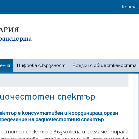
Премини
User 
Конта
към
основното
съдържание
ения
Цифрова свързаност
Връзки с обществеността
 и съобщенията | Ministry of t
диочестотен спектър
ектър е консултативен и координиращ орган
зпределение на радиочестотния спектър
честотен спектър е възложена и регламентирана