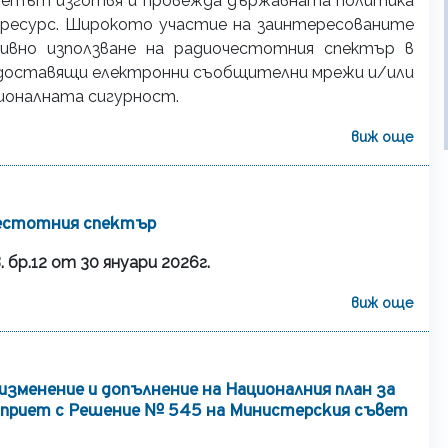
ъветът изготвя и провежда държавната политика
я ресурс. Широкото участие на заинтересованите
вно използване на радиочестотния спектър в
едоставящи електронни съобщителни мрежи и/или
ционалната сигурност.
виж още
очестотния спектър
. бр.12 от 30 януари 2026г.
виж още
 изменение и допълнение на Националния план за
 приет с Решение № 545 на Министерския съвет