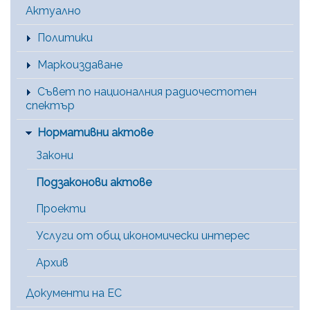
Main Menu [BG]
Актуално
Политики
Маркоиздаване
Съвет по националния радиочестотен
спектър
Нормативни актове
Закони
Подзаконови актове
Проекти
Услуги от общ икономически интерес
Архив
Документи на ЕС