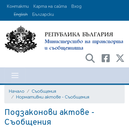
Премини
User account menu
Контакти
Карта на сайта
Вход
към
English
Български
основното
съдържание
Министерство на транспорта и с
Начало
Съобщения
Нормативни актове - Съобщения
Подзаконови актове -
Съобщения