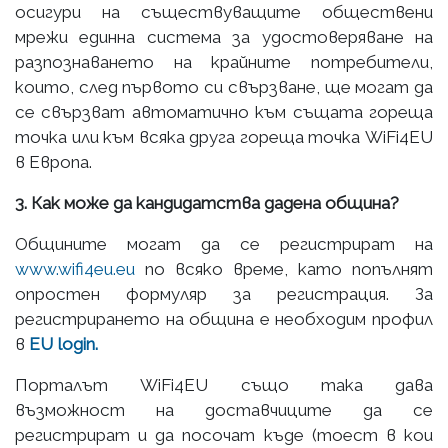
осигури на съществуващите обществени
мрежи единна система за удостоверяване на
разпознаването на крайните потребители,
които, след първото си свързване, ще могат да
се свързват автоматично към същата гореща
точка или към всяка друга гореща точка WiFi4EU
в Европа.
3. Как може да кандидатства дадена община?
Общините могат да се регистрират на
www.wifi4eu.eu
по всяко време, като попълнят
опростен формуляр за регистрация. За
регистрирането на община е необходим профил
в
EU login.
Порталът WiFi4EU също така дава
възможност на доставчиците да се
регистрират и да посочат къде (тоест в кои