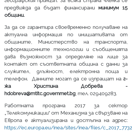
географския принцип. За всяка страна членка се
предвижда да бъдат финансирани
минимум 15
общини.
За да се гарантира своевременно получаване на
актуална информация по инициативата от
общините, Министерство на транспорта,
информационните технологии и съобщенията
дава възможност за определяне на лице за
контакт от съответната община с данни за
служител, длъжност, електронна поща и
телефон. Данните могат да се изпращат на
г-
жа Христина Добрева -
hdobreva@mtitc.governmet.bg
, тел. 029409283.
Работната програма 2017 за сектор
„Телекомуникации“ от Механизма за свързване на
Европа е актуализирана и достъпна на адрес:
https://ec.europa.eu/inea/sites/inea/files/c_2017_7