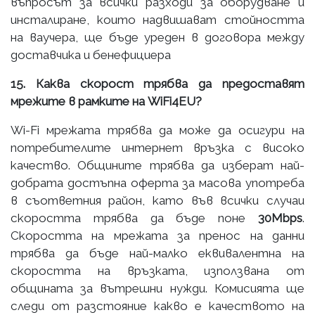
въпросът за всички разходи за оборудване и
инсталиране, които надвишават стойността
на ваучера, ще бъде уреден в договора между
доставчика и бенефициера
15. Каква скорост трябва да предоставят
мрежите в рамките на WiFi4EU?
Wi-Fi мрежата трябва да може да осигури на
потребителите интернет връзка с високо
качество. Общините трябва да изберат най-
добрата достъпна оферта за масова употреба
в съответния район, като във всички случаи
скоростта трябва да бъде поне
30Mbps
.
Скоростта на мрежата за пренос на данни
трябва да бъде най-малко еквивалентна на
скоростта на връзката, използвана от
общината за вътрешни нужди. Комисията ще
следи от разстояние какво е качеството на