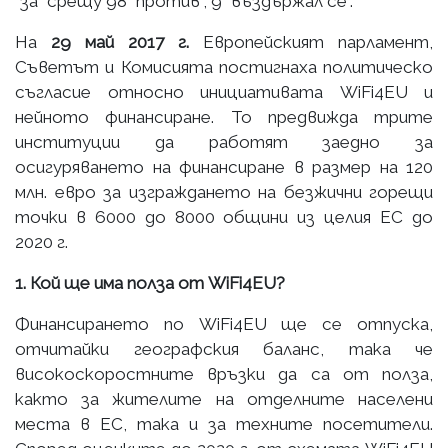
"за" срещу 98 "против", 9 "въздържал се".
На
29 май
2017 г.
Европейският парламент,
Съветът и Комисията постигнаха политическо
съгласие относно инициативата WiFi4EU и
нейното финансиране. То предвижда трите
институции да работят заедно за
осигуряването на финансиране в размер на 120
млн. евро за изграждането на безжични горещи
точки в 6000 до 8000 общини из целия ЕС до
2020 г.
1. Кой ще има полза от WiFi4EU?
Финансирането по WiFi4EU ще се отпуска,
отчитайки географския баланс, така че
високоскоростните връзки да са от полза,
както за жителите на отделните населени
места в ЕС, така и за техните посетители.