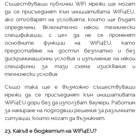
Съществуващи публични WiFi мрежи ще могат
да се присъединят към инициативата WiFi4EU,
ако отговарят на условията, които ще бъдат
определени, включително някои технически
спецификации, с цел да не се променят
основните функции на WiFi4EU, като
предоставяне на достъп безплатно и без
дискриминационни условия и изпълнение на някои
специфични за тази схема изисквания и
технически условия.
Също така ще е възможно съществуващи
мрежи да се присъединят към инициативата
WiFi4EU дори без да използват ваучери. Работим
за намиране на подходящи решения за различните
ситуации, които могат да възникнат.
23. Какъв е бюджетът на WiFi4EU?