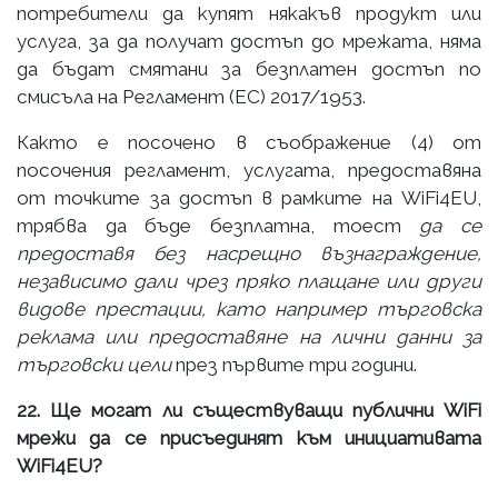
потребители да купят някакъв продукт или
услуга, за да получат достъп до мрежата, няма
да бъдат смятани за безплатен достъп по
смисъла на Регламент (ЕС) 2017/1953.
Както е посочено в съображение (4) от
посочения регламент, услугата, предоставяна
от точките за достъп в рамките на WiFi4EU,
трябва да бъде безплатна, тоест
да се
предоставя без насрещно възнаграждение,
независимо дали чрез пряко плащане или други
видове престации, като например търговска
реклама или предоставяне на лични данни за
търговски цели
през първите три години.
22. Ще могат ли съществуващи публични WiFi
мрежи да се присъединят към инициативата
WiFi4EU?