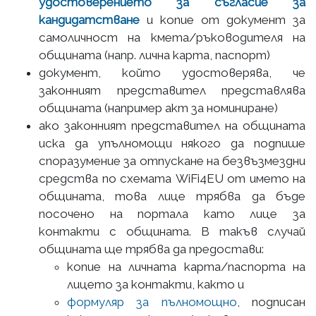
удостоверението за съгласие за
кандидатстване
и копие от документ за
самоличност на кмета/ръководителя на
общината (напр. лична карта, паспорт)
документ, който удостоверява, че
законният представител представлява
общината (например акт за номиниране)
ако законният представител на общината
иска да упълномощи някого да подпише
споразумение за отпускане на безвъзмездни
средства по схемата WiFi4EU от името на
общината, това лице трябва да бъде
посочено на портала като лице за
контакти с общината. В такъв случай
общината ще трябва да предостави:
копие на личната карта/паспорта на
лицето за контакти, както и
формуляр за пълномощно
, подписан