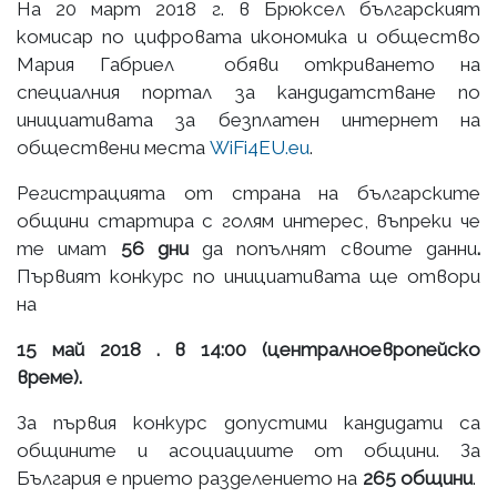
На 20 март 2018 г. в Брюксел българският
комисар по цифровата икономика и общество
Мария Габриел обяви откриването на
специалния портал за кандидатстване по
инициативата за безплатен интернет на
обществени места
WiFi4EU.eu
.
Регистрацията от страна на българските
общини стартира с голям интерес, въпреки че
те имат
56 дни
да попълнят своите данни
.
Първият конкурс по инициативата ще отвори
на
15 май 2018 . в 14:00 (централноевропейско
време).
За първия конкурс допустими кандидати са
общините и асоциациите от общини. За
България е прието разделението на
265 общини
.