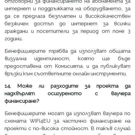
отговорни за финансирането на абонамента за
интернет и поддръжката на оборудването, за
да се предлага безплатен и висококачествен
безжичен достъп до интернет за всички
граждани и посетители за период от поне 3
години.
Бенефициерите трябва да използват общата
визуална идентичност, която ще бъде
предоставена от Комисията, и да публикуват
връзки към съответните онлайн инструменти.
14. Може ли разходите за проекта да
надхвърлят осигуреното с ваучера
финансиране?
Бенефициерите могат да използват ваучера по
схемата WiFi4EU за частично финансиране на
проекти с по-висока стойност. В такъв случай