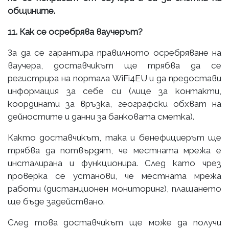
общините.
11. Как се осребрява ваучерът?
За да се гарантира правилното осребряване на
ваучера, доставчикът ще трябва да се
регистрира на портала WiFi4EU и да предостави
информация за себе си (лице за контакти,
координати за връзка, географски обхват на
дейностите и данни за банковата сметка).
Както доставчикът, така и бенефициерът ще
трябва да потвърдят, че местната мрежа е
инсталирана и функционира. След като чрез
проверка се установи, че местната мрежа
работи (дистанционен мониторинг), плащането
ще бъде задействано.
След това доставчикът ще може да получи