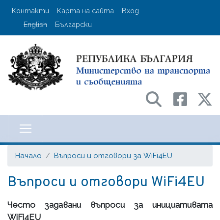
Премини
User account menu
Контакти
Карта на сайта
Вход
към
English
Български
основното
съдържание
Министерство на транспорта и с
Начало
Въпроси и отговори за WiFi4EU
Въпроси и отговори WiFi4EU
Често задавани въпроси за инициативата
WiFi4EU