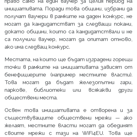
право само на един ваучер за целия период на
инициативата. Поради това общини, избрани да
получат ваучери в рамките на даден конкурс, не
могат да кандидатстват за следващи покани,
докато общини, които са кандидатствали и не
са получили ваучер, могат да опитат отново,
ако има следващ конкурс.
Местата, на които ще бъдат изградени горещи
точки в рамките на инициативата зависят от
бенефициерите (например местните власти).
Това могат да бъдат железопътни гари,
паркове, библиотеки или всякакви други
обществени места.
Освен това инициативата е отворена и за
съществуващите обществени мрежи — ако
желаят, местните власти могат да обединят
своите мрежи с тази на WiFi4EU. Това ще