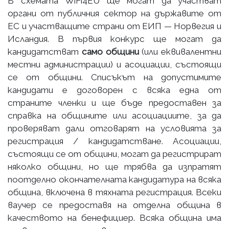
В схемата WiFi4EU ще могат да участват
органи от публичния сектор на държавите от
ЕС и участващите страни от ЕИП — Норвегия и
Исландия. В първия конкурс ще могат да
кандидатстват
само общини
(или еквивалентни
местни администрации) и асоциации, състоящи
се от общини. Списъкът на допустимите
кандидати е договорен с всяка една от
страните членки и ще бъде предоставен за
справка на общините или асоциациите, за да
проверяват дали отговарят на условията за
регистрация / кандидатстване. Асоциации,
състоящи се от общини, могат да регистрират
няколко общини, но ще трябва да изпратят
поотделно окончателната кандидатура на всяка
община, включена в тяхната регистрация. Всеки
ваучер се предоставя на отделна община в
качеството на бенефициер. Всяка община има