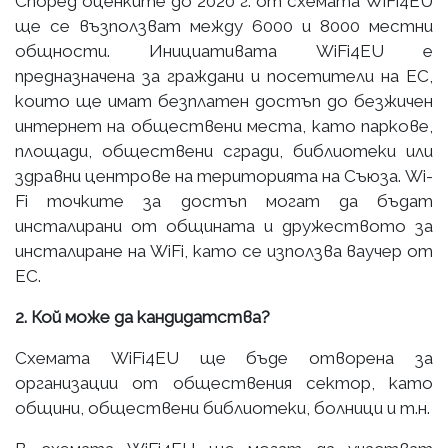
Според оценките до 2020 г. от схемата WiFi4EU
ще се възползват между 6000 и 8000 местни
общности. Инициативата WiFi4EU е
предназначена за граждани и посетители на ЕС,
които ще имат безплатен достъп до безжичен
интернет на обществени места, като паркове,
площади, обществени сгради, библиотеки или
здравни центрове на територията на Съюза. Wi-
Fi точките за достъп могат да бъдат
инсталирани от общината и дружеството за
инсталиране на WiFi, като се използва ваучер от
ЕС.
2. Кой може да кандидатства?
Схемата WiFi4EU ще бъде отворена за
организации от обществения сектор, като
общини, обществени библиотеки, болници и т.н.