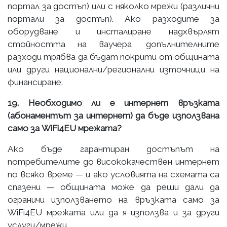
портал за достъп) или с няколко мрежи (различни
портали за достъп). Ако разходите за
оборудване и инсталиране надхвърлят
стойността на ваучера, допълнителните
разходи трябва да бъдат покрити от общината
или други национални/регионални източници на
финансиране.
19. Необходимо ли е интернет връзката
(абонаментът за интернет) да бъде използвана
само за WiFi4EU мрежата?
Ако бъде гарантиран достъпът на
потребителите до висококачествен интернет
по всяко време — и ако условията на схемата са
спазени — общината може да реши дали да
ограничи използването на връзката само за
WiFi4EU мрежата или да я използва и за други
услуги/мрежи.