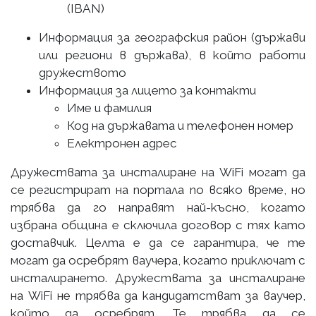
(IBAN)
Информация за географския район (държави
или региони в държава), в който работи
дружеството
Информация за лицето за контакти
Име и фамилия
Код на държавата и телефонен номер
Електронен адрес
Дружествата за инсталиране на WiFi могат да
се регистрират на портала по всяко време, но
трябва да го направят най-късно, когато
избрана община е сключила договор с тях като
доставчик. Целта е да се гарантира, че те
могат да осребрят ваучера, когато приключат с
инсталирането. Дружествата за инсталиране
на WiFi не трябва да кандидатстват за ваучер,
който да осребрят. Те трябва да се