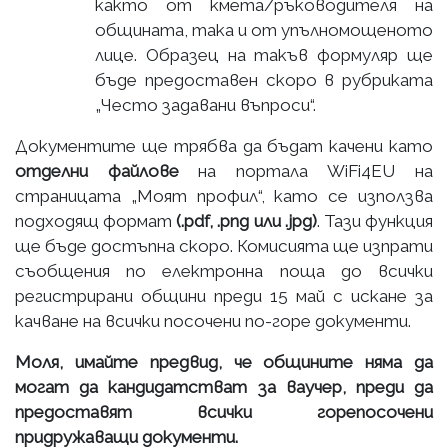
както от кмета/ръководителя на
общината, така и от упълномощеното
лице. Образец на такъв формуляр ще
бъде предоставен скоро в рубриката
„Често задавани въпроси“.
Документите ще трябва да бъдат качени като
отделни файлове
на портала WiFi4EU на
страницата „Моят профил“, като се използва
подходящ формат
(.pdf, .png или .jpg)
. Тази функция
ще бъде достъпна скоро. Комисията ще изпрати
съобщения по електронна поща до всички
регистрирани общини преди 15 май с искане за
качване на всички посочени по-горе документи.
Моля, имайте предвид, че общините няма да
могат да кандидатстват за ваучер, преди да
предоставят всички горепосочени
придружаващи документи.