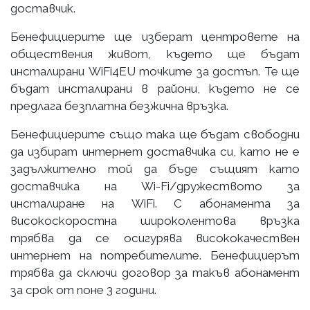
доставчик.
Бенефициерите ще изберат центровете на
обществения живот, където ще бъдат
инсталирани WiFi4EU точките за достъп. Те ще
бъдат инсталирани в райони, където не се
предлага безплатна безжична връзка.
Бенефициерите също така ще бъдат свободни
да избират интернет доставчика си, като не е
задължително той да бъде същият като
доставчика на Wi-Fi/дружеството за
инсталиране на WiFi. С абонамента за
високоскоростна широколентова връзка
трябва да се осигурява висококачествен
интернет на потребителите. Бенефициерът
трябва да сключи договор за такъв абонамент
за срок от поне 3 години.