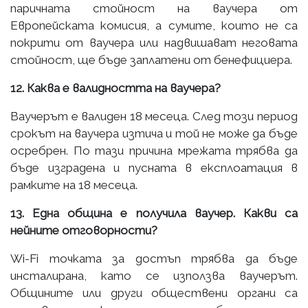
паричната стойност на ваучера от
Европейската комисия, а сумите, които не са
покрити от ваучера или надвишават неговата
стойност, ще бъде заплатени от бенефициера.
12. Каква е валидността на ваучера?
Ваучерът е валиден 18 месеца. След този период
срокът на ваучера изтича и той не може да бъде
осребрен. По тази причина мрежата трябва да
бъде изградена и пусната в експлоатация в
рамките на 18 месеца.
13. Една община е получила ваучер. Какви са
нейните отговорности?
Wi-Fi точката за достъп трябва да бъде
инсталирана, като се използва ваучерът.
Общините или други обществени органи са