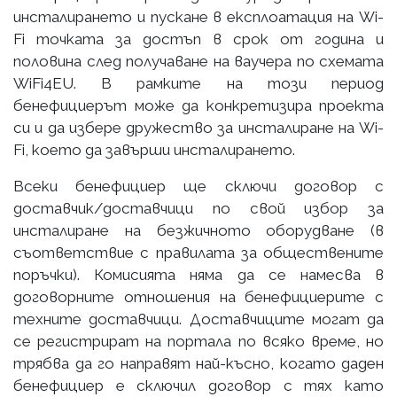
инсталирането и пускане в експлоатация на Wi-
Fi точката за достъп в срок от година и
половина след получаване на ваучера по схемата
WiFi4EU. В рамките на този период
бенефициерът може да конкретизира проекта
си и да избере дружество за инсталиране на Wi-
Fi, което да завърши инсталирането.
Всеки бенефициер ще сключи договор с
доставчик/доставчици по свой избор за
инсталиране на безжичното оборудване (в
съответствие с правилата за обществените
поръчки). Комисията няма да се намесва в
договорните отношения на бенефициерите с
техните доставчици. Доставчиците могат да
се регистрират на портала по всяко време, но
трябва да го направят най-късно, когато даден
бенефициер е сключил договор с тях като