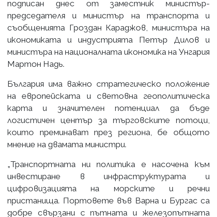
подписан днес от заместник министър-
председателя и министър на транспорта и
съобщенията Гроздан Караджов, министъра на
икономиката и индустрията Петър Дилов и
министъра на националната икономика на Унгария
Мартон Надь.
България има важно стратегическо положение
на европейската и световна геополитическа
карта и значителен потенциал да бъде
логистичен център за търговските потоци,
които преминават през региона, бе общото
мнение на двамата министри.
„Транспортната ни политика е насочена към
инвестиране в инфраструктурата и
цифровизацията на морските и речни
пристанища. Портовете във Варна и Бургас са
добре свързани с пътната и железопътната