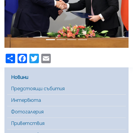
Share
Facebook
Twitter
Email
Main Menu [BG]
Новини
Предстоящи събития
Интервюта
Фотогалерия
Приветствия