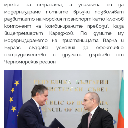
мрежа на страната, а усилията ни да
модернизираме пътните връзки позволяват
развитието на морския транспорт като ключов
компонент на комбинираните превози“, каза
вицепремиерът Караджов. По думите му
модернизирането на пристанищата Варна и
Бургас създава условия за ефективно
сътрудничество с другите държави от
Черноморския регион.
Previous
Next