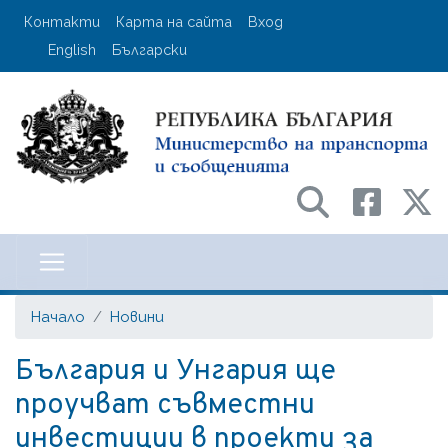
Премини
User account menu
Контакти
Карта на сайта
Вход
към
English
Български
основното
съдържание
Министерство на транспорта и с
Начало
Новини
България и Унгария ще
проучват съвместни
инвестиции в проекти за