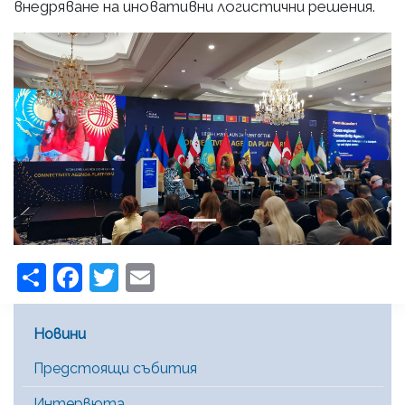
внедряване на иновативни логистични решения.
Previous
Next
Share
Facebook
Twitter
Email
Main Menu [BG]
Новини
Предстоящи събития
Интервюта