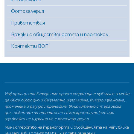
Фотогалерия
Приветствия
Връзки с обществеността и протокол
Контакти ВОП
Информацията в тази интернет страница е публична и може
да бъде свободно и безплатно използвана, възпроизвеждана,
променяна и разпространявана, включително с търговска
цел, освен ако по отношение на конкретен текст или
изображение изрично не е посочено друго.
Министерство на транспорта и съобщенията на Република
България © 2005-2024 Всички права запазени