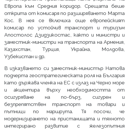
Европа към Средния коридор. Срещата беше
открита от комисаря по разширяването Марта
Кос. В нея се включиха още европейският
комисар по устойчив транспорт и туризъм
Апостолос Дзидзикостас, както и министри и
заместник-министри на транспорта на Армения,
Казахстан, Турция, Украйна, Молдова,
Узбекистан и др.
В изказването си заместник-министър Натова
подчерта геостратегическата роля на България
като държава членка на ЕС с излаз на Черно море
и акцентира върху необходимостта от
осигуряване на по-бърз, сигурен и
безпрепятствен транспорт на товари и
пътници по маршрута. Тя посочи, че
модернизирането на пристанищата и тяхното
интегрирано развитие с железопътния