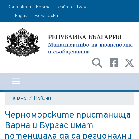
Премини
User account menu
Контакти
Карта на сайта
Вход
към
English
Български
основното
съдържание
Министерство на транспорта и с
Начало
Новини
Черноморските пристанища
Варна и Бургас имат
потенциала да са регионални