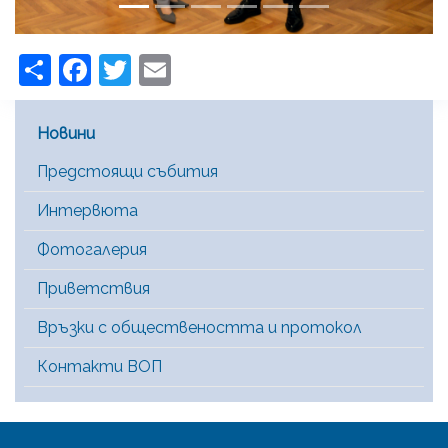
Share
Facebook
Twitter
Email
Main Menu [BG]
Новини
Предстоящи събития
Интервюта
Фотогалерия
Приветствия
Връзки с обществеността и протокол
Контакти ВОП