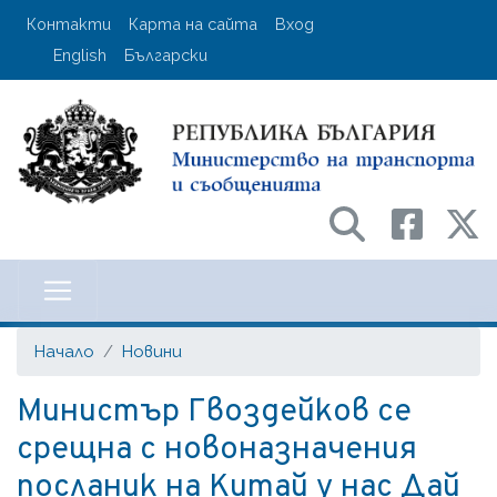
Премини
User account menu
Контакти
Карта на сайта
Вход
към
English
Български
основното
съдържание
Министерство на транспорта и с
Начало
Новини
Министър Гвоздейков се
срещна с новоназначения
посланик на Китай у нас Дай