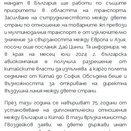
мандат в България ще работи по същите
приоритети в областта на транспорта.
Засилване на сътрудничеството между двете
страни по отношение на товарните жп превози
и мултимодалния транспорт е от изключително
значение за свързаността между Европа и Азия,
посочи още посланик Дай Цинли. Тя информира, че
в края на месец юли 2024 г. българска
авиокомпания е получила разрешение от
китайските власти да изпълнява 4 карго полета
седмично от Китай до София. Обсъдена беше и
възможността за откриване на директна
въздушна линия между двете страни.
През тази година се навършват 75 години от
установяване на дипломатически отношения
между България и Китай. В тази връзка министър
Гвоздейков заяви, че двете държави имат