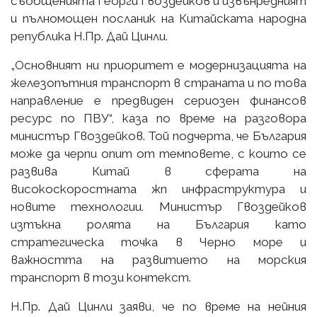
съобщенията Георги Гвоздейков и извънредният
и пълномощен посланик на Китайската народна
република Н.Пр. Дай Цинли.
„Основният ни приоритет е модернизацията на
железопътния транспорт в страната и по това
направление е предвиден сериозен финансов
ресурс по ПВУ“, каза по време на разговора
министър Гвоздейков. Той подчерта, че България
може да черпи опит от темповете, с които се
развива Китай в сферата на
високоскоростната жп инфраструктура и
новите технологии. Министър Гвоздейков
изтъкна ролята на България като
стратегическа точка в Черно море и
важността на развитието на морския
транспорт в този контекст.
Н.Пр. Дай Цинли заяви, че по време на нейния