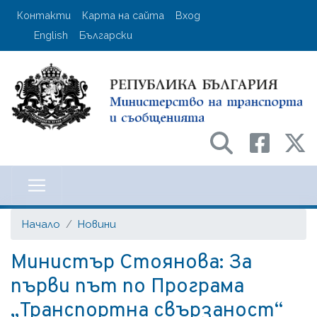
Премини
User account menu
Контакти
Карта на сайта
Вход
към
English
Български
основното
съдържание
Министерство на транспорта и с
Начало
Новини
Министър Стоянова: За
първи път по Програма
„Транспортна свързаност“