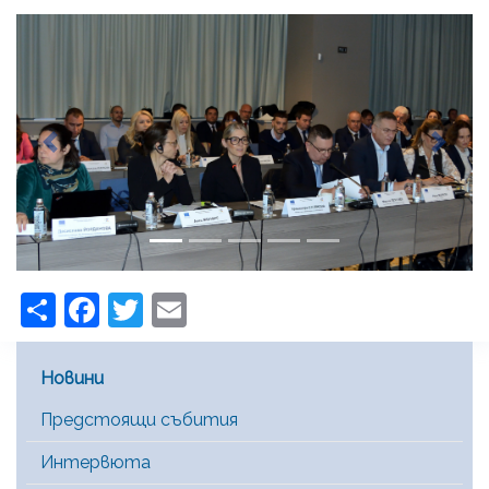
Previous
Next
Share
Facebook
Twitter
Email
Main Menu [BG]
Новини
Предстоящи събития
Интервюта