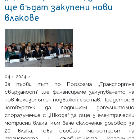
ще бъдат закупени нови
влакове
04.11.2024 г.
За първи път по Програма „Транспортна
свързаност“ ще финансираме закупуването на
нов железопътен подвижен състав. Предстои в
четвъртък да подпишем допълнително
споразумение с „Шкода“ за още 5 електрически
мотрисни влака, към вече сключения договор за
20 влака. Това съобщи министърът на
транспорта и съобщенията Красимира