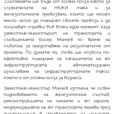
„Системата ще бъде от голяма полза както за
служителите на НКЖИ, така и за
железопътните превозвачи, които ще могат
много лесно да планират своите превози и да
получават справки във всеки един момент“, каза
заместник-министърът на транспорта и
съобщенията Бисер Минчев по време на
събитие за представяне на резултатите от
проекта. По думите му, това ще позволи по-
ефективно планиране на капацитета на жп
инфраструктурата и автоматизирано
изчисляване на инфраструктурните такси,
което е от голяма полза за бизнеса.
Заместник-министър Минчев изтъкна, че освен
подновяването на железопътния състав,
реконструкцията на линиите и жп гарите,
модернизацията на жп транспорта минава през
дигитализация в управлението на услугите.