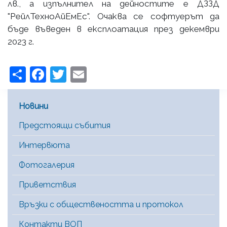
лв., а изпълнител на дейностите е ДЗЗД
"РейлТехноАйЕмЕс". Очаква се софтуерът да
бъде въведен в експлоатация през декември
2023 г.
Share
Facebook
Twitter
Email
Main Menu [BG]
Новини
Предстоящи събития
Интервюта
Фотогалерия
Приветствия
Връзки с обществеността и протокол
Контакти ВОП