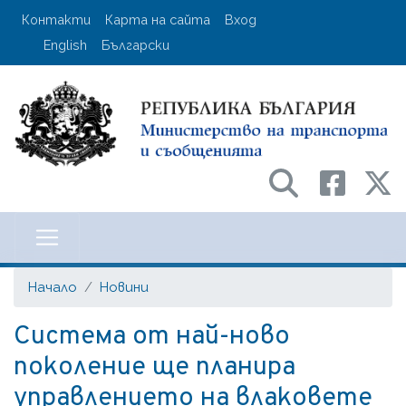
Премини
User account menu
Контакти
Карта на сайта
Вход
към
English
Български
основното
съдържание
Министерство на транспорта и с
Начало
Новини
Система от най-ново
поколение ще планира
управлението на влаковете