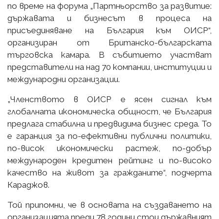
по време на форума „Партньорство за развитие:
държавата и бизнесът в процеса на
присъединяване на България към ОИСР“,
организиран от Британско-българската
търговска камара. В събитието участват
представители на над 70 компании, институции и
международни организации.
„Членството в ОИСР е ясен сигнал към
глобалната икономическа общност, че България
предлага стабилна и предвидима бизнес среда. То
е гаранция за по-ефективни публични политики,
по-висок икономически растеж, по-добър
международен кредитен рейтинг и по-високо
качество на живот за гражданите“, подчерта
Караджов.
Той припомни, че в основата на създаването на
организацията преди 78 години стои държавният