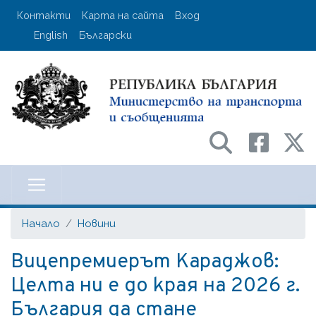
Премини
User account menu
Контакти
Карта на сайта
Вход
към
English
Български
основното
съдържание
Министерство на транспорта и с
Начало
Новини
Вицепремиерът Караджов:
Целта ни е до края на 2026 г.
България да стане