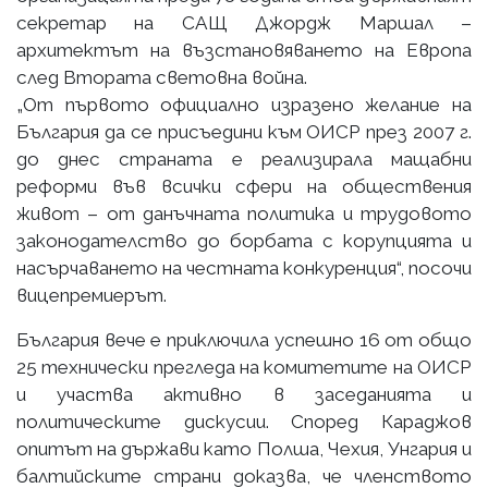
секретар на САЩ Джордж Маршал –
архитектът на възстановяването на Европа
след Втората световна война.
„От първото официално изразено желание на
България да се присъедини към ОИСР през 2007 г.
до днес страната е реализирала мащабни
реформи във всички сфери на обществения
живот – от данъчната политика и трудовото
законодателство до борбата с корупцията и
насърчаването на честната конкуренция“, посочи
вицепремиерът.
България вече е приключила успешно 16 от общо
25 технически прегледа на комитетите на ОИСР
и участва активно в заседанията и
политическите дискусии. Според Караджов
опитът на държави като Полша, Чехия, Унгария и
балтийските страни доказва, че членството