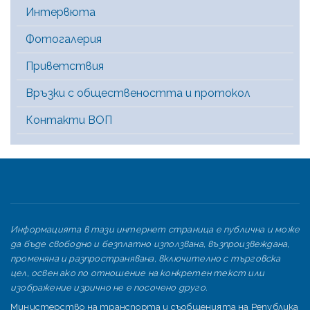
Интервюта
Фотогалерия
Приветствия
Връзки с обществеността и протокол
Контакти ВОП
Информацията в тази интернет страница е публична и може
да бъде свободно и безплатно използвана, възпроизвеждана,
променяна и разпространявана, включително с търговска
цел, освен ако по отношение на конкретен текст или
изображение изрично не е посочено друго.
Министерство на транспорта и съобщенията на Република