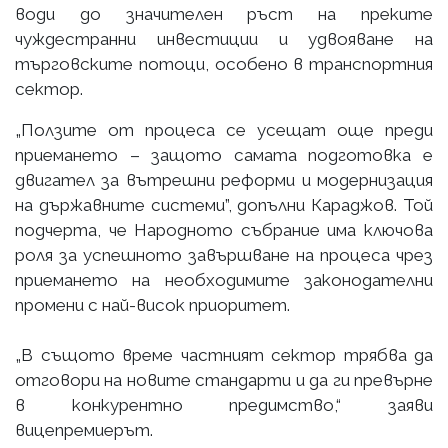
води до значителен ръст на преките
чуждестранни инвестиции и удвояване на
търговските потоци, особено в транспортния
сектор.
„Ползите от процеса се усещат още преди
приемането – защото самата подготовка е
двигател за вътрешни реформи и модернизация
на държавните системи”, допълни Караджов. Той
подчерта, че Народното събрание има ключова
роля за успешното завършване на процеса чрез
приемането на необходимите законодателни
промени с най-висок приоритет.
„В същото време частният сектор трябва да
отговори на новите стандарти и да ги превърне
в конкурентно предимство,“ заяви
вицепремиерът.