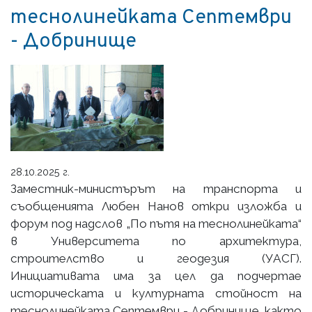
теснолинейката Септември
- Добринище
28.10.2025 г.
Заместник-министърът на транспорта и
съобщенията Любен Нанов откри изложба и
форум под надслов „По пътя на теснолинейката“
в Университета по архитектура,
строителство и геодезия (УАСГ).
Инициативата има за цел да подчертае
историческата и културната стойност на
теснолинейката Септември - Добринище, както