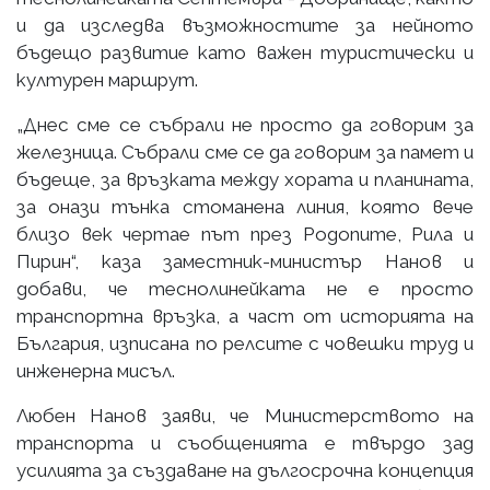
и да изследва възможностите за нейното
бъдещо развитие като важен туристически и
културен маршрут.
„Днес сме се събрали не просто да говорим за
железница. Събрали сме се да говорим за памет и
бъдеще, за връзката между хората и планината,
за онази тънка стоманена линия, която вече
близо век чертае път през Родопите, Рила и
Пирин“, каза заместник-министър Нанов и
добави, че теснолинейката не е просто
транспортна връзка, а част от историята на
България, изписана по релсите с човешки труд и
инженерна мисъл.
Любен Нанов заяви, че Министерството на
транспорта и съобщенията е твърдо зад
усилията за създаване на дългосрочна концепция