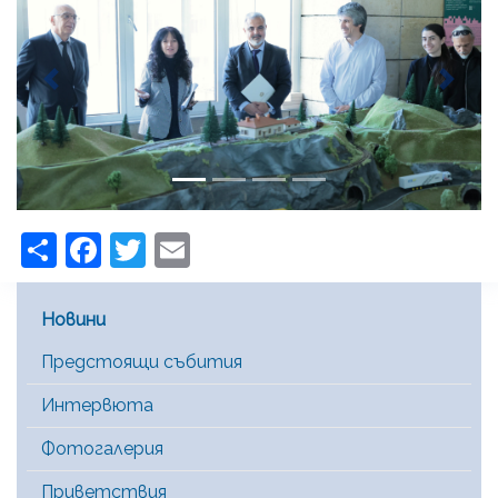
Previous
Next
Share
Facebook
Twitter
Email
Main Menu [BG]
Новини
Предстоящи събития
Интервюта
Фотогалерия
Приветствия