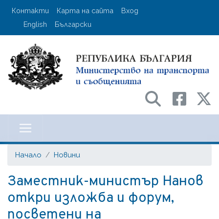
Премини
User account menu
Контакти
Карта на сайта
Вход
към
English
Български
основното
съдържание
Министерство на транспорта и с
Начало
Новини
Заместник-министър Нанов
откри изложба и форум,
посветени на