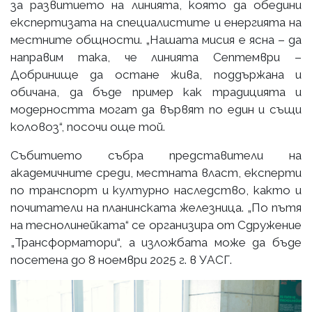
за развитието на линията, която да обедини
експертизата на специалистите и енергията на
местните общности. „Нашата мисия е ясна – да
направим така, че линията Септември –
Добринище да остане жива, поддържана и
обичана, да бъде пример как традицията и
модерността могат да вървят по един и същи
коловоз“, посочи още той.
Събитието събра представители на
академичните среди, местната власт, експерти
по транспорт и културно наследство, както и
почитатели на планинската железница. „По пътя
на теснолинейката“ се организира от Сдружение
„Трансформатори“, а изложбата може да бъде
посетена до 8 ноември 2025 г. в УАСГ.