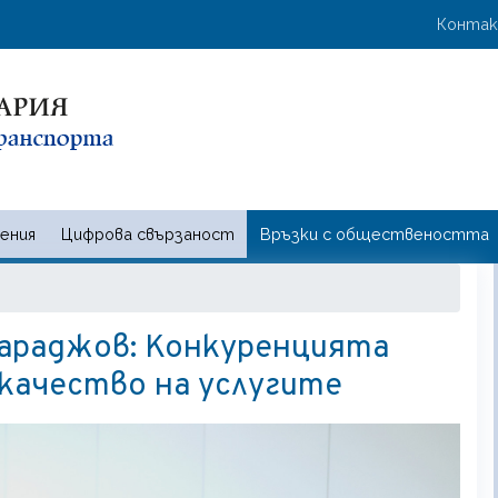
Премини
User 
Конта
към
основното
съдържание
ения
Цифрова свързаност
Връзки с обществеността
 и съобщенията | Ministry of t
араджов: Конкуренцията
 качество на услугите