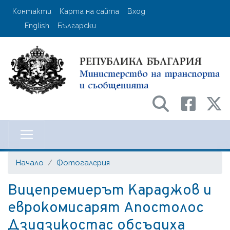
Премини
User account menu
Контакти
Карта на сайта
Вход
към
English
Български
основното
съдържание
Министерство на транспорта и с
Начало
Фотогалерия
Вицепремиерът Караджов и
еврокомисарят Апостолос
Дзидзикостас обсъдиха