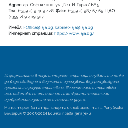
Адрес
: гр. София 1000; ул. „Ген. Й. Гурко“ № 5
Тел.:
(+359 2) 9 409 428,
Факс
: (+359 2) 987 67 69
, ЦАО
:
(+359 2) 9 409 507
Имейл:
FOffice@iaja.bg
,
kabinet-iaja@iaja.bg
Интернет страница:
https://www.iaja.bg/
Информацията в тази интернет страница е публична и може
да бъде свободно и безплатно използвана, възпроизвеждана,
променяна и разпространявана, включително с търговска
цел, освен ако по отношение на конкретен текст или
изображение изрично не е посочено друго.
Министерство на транспорта и съобщенията на Република
България © 2005-2024 Всички права запазени