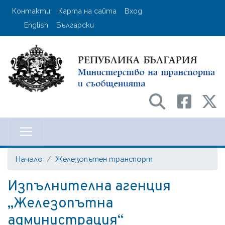
Премини
User account menu
Контакти
Карта на сайта
Вход
към
English
Български
основното
съдържание
Министерство на транспорта и с
Начало
Железопътен транспорт
Изпълнителна агенция
„Железопътна
администрация“