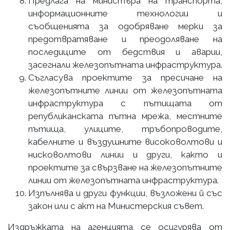
Предлага на министъра на транспорта,
информационните технологии и
съобщенията за одобряване мерки за
предотвратяване и преодоляване на
последиците от бедствия и аварии,
засегнали железопътната инфраструктура.
Съгласува проектите за пресичане на
железопътните линии от железопътната
инфраструктура с пътищата от
републиканската пътна мрежа, местните
пътища, улиците, тръбопроводите,
кабелните и въздушните високоволтови и
нисковолтови линии и други, както и
проектите за свързване на железопътните
линии от железопътната инфраструктура.
Изпълнява и други функции, възложени й със
закон или с акт на Министерския съвет.
Издръжката на агенцията се осигурява от