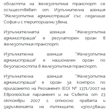
областта на железопътния транспорт се
осъществяват от Изпълнителна агенция
"Железопътна администрация" със седалище
София и с териториални звена.
Изпълнителната агенция "Железопътна
администрация" е регулаторен орган в
железопътния транспорт.
Изпълнителна агенция "Железопътна
администрация" е национален орган по
безопасността в железопътния транспорт.
Изпълнителна агенция "Железопътна
администрация" е орган за контрол по
прилагането на Регламент (ЕО) № 1371/2007 на
Европейския парламент и на Съвета от 23
октомври 2007 г. относно правата и
задълженията на пътниците, използващи