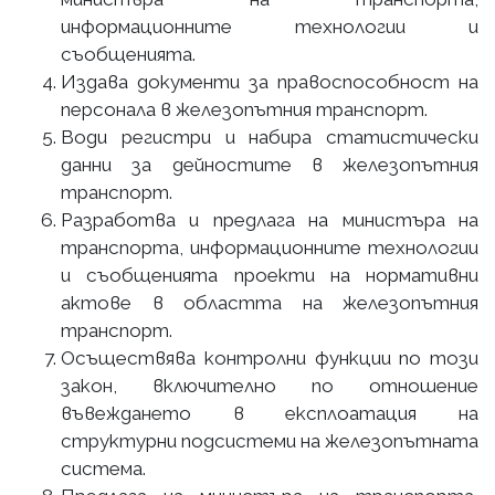
информационните технологии и
съобщенията.
Издава документи за правоспособност на
персонала в железопътния транспорт.
Води регистри и набира статистически
данни за дейностите в железопътния
транспорт.
Разработва и предлага на министъра на
транспорта, информационните технологии
и съобщенията проекти на нормативни
актове в областта на железопътния
транспорт.
Осъществява контролни функции по този
закон, включително по отношение
въвеждането в експлоатация на
структурни подсистеми на железопътната
система.