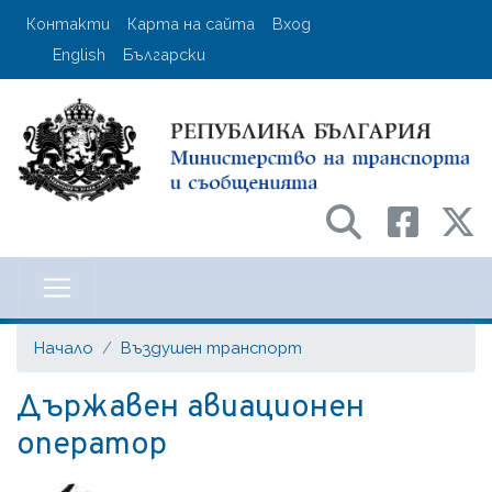
Премини
User account menu
Контакти
Карта на сайта
Вход
към
English
Български
основното
съдържание
Министерство на транспорта и с
Начало
Въздушен транспорт
Държавен авиационен
оператор