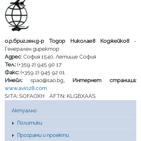
о.р.бриг.ген.д-р Тодор Николаев Коджейков
-
Генерален директор
Адрес
: София 1540, Летище София
Тел.:
(+359 2) 945 90 17
Факс:
(+359 2) 945 92 01
Имейл:
spao@sao.bg
, Интернет страница:
www.avio28.com
SITA: SOFAOXH AFTN: KLGBXAAS
Main Menu [BG]
Актуално
Политики
Програми и проекти