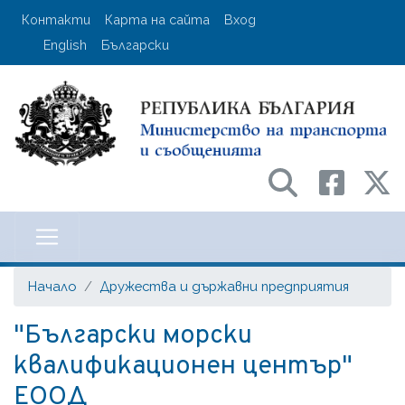
Премини
User account menu
Контакти
Карта на сайта
Вход
към
English
Български
основното
съдържание
Министерство на транспорта и с
Начало
Дружества и държавни предприятия
"Български морски
квалификационен център"
ЕООД