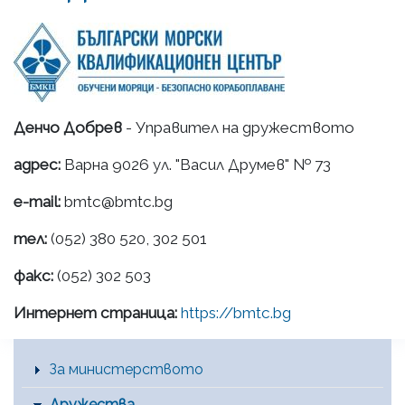
Денчо Добрев
- Управител на дружеството
адрес:
Варна 9026 ул. "Васил Друмев" № 73
e-mail:
bmtc@bmtc.bg
тел:
(052) 380 520, 302 501
факс:
(052) 302 503
Интернет страница:
https://bmtc.bg
Main Menu [BG]
За министерството
Дружества