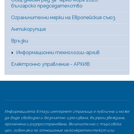
българско председателство
Ограничителни мерки на Европейския съюз
Антикорупция
Връзки
Информационни технологии-архив
Електронно управление - АРХИВ
Информацията в тази интернет страница е публична и може
да бъде свободно и безплатно използвана, възпроизвеждана,
променяна и разпространявана, включително с търговска
цел, освен ако по отношение на конкретен текст или