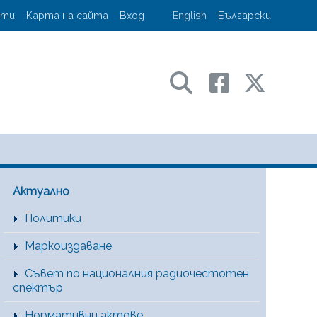
account menu
кти
Карта на сайта
Вход
English
Български
ransport and communications
Main Menu [BG]
Актуално
Политики
Маркоиздаване
Съвет по националния радиочестотен
спектър
Нормативни актове