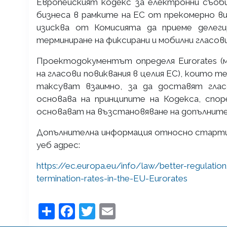
Европейският кодекс за електронни съоб
бизнеса в рамките на ЕС от прекомерно в
изисква от Комисията да приеме делеги
терминиране на фиксирани и мобилни гласови
Проектодокументът определя Eurorates (м
на гласови повиквания в целия ЕС), които
таксуват взаимно, за да доставят глас
основава на принципите на Кодекса, спо
основават на възстановяване на допълнит
Допълнителна информация относно стартир
уеб адрес:
https://ec.europa.eu/info/law/better-regulation
termination-rates-in-the-EU-Eurorates
Share
Facebook
Twitter
Email