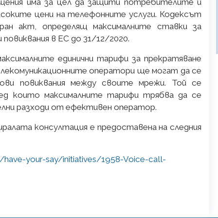
щения има за цел да защити потребителите и
исоките цени на телефонните услуги. Кодексът
ран акт, определящ максималните ставки за
 повиквания в ЕС до 31/12/2020.
аксималните единични тарифи за прекратяване
 телекомуникационните оператори ще могат да се
ови повиквания между своите мрежи. Той се
ред които максималните тарифи трябва да се
елни разходи от ефективен оператор.
алата консултация е предоставена на следния
/have-your-say/initiatives/1958-Voice-call-