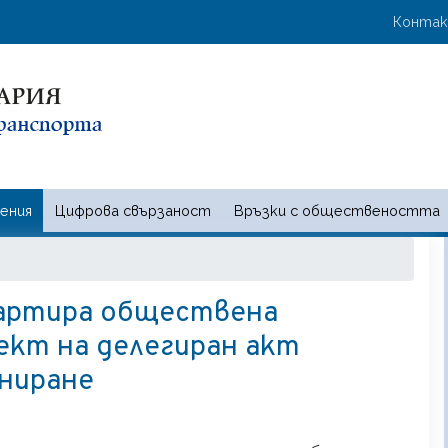
Премини
User 
Конта
към
основното
съдържание
ения
Цифрова свързаност
Връзки с обществеността
 и съобщенията | Ministry of t
тартира обществена
ект на делегиран акт
ниране