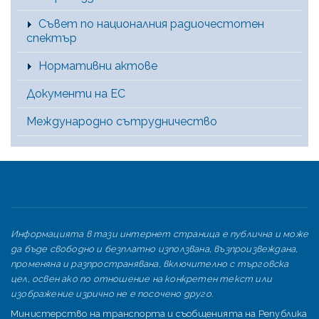
Съвет по националния радиочестотен
спектър
Нормативни актове
Документи на ЕС
Международно сътрудничество
Информацията в тази интернет страница е публична и може
да бъде свободно и безплатно използвана, възпроизвеждана,
променяна и разпространявана, включително с търговска
цел, освен ако по отношение на конкретен текст или
изображение изрично не е посочено друго.
Министерство на транспорта и съобщенията на Република