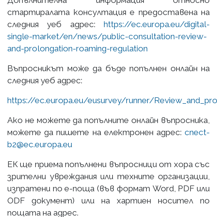
стартиралата консултация е предоставена на
следния уеб адрес:
https://ec.europa.eu/digital-
single-market/en/news/public-consultation-review-
and-prolongation-roaming-regulation
Въпросникът може да бъде попълнен онлайн на
следния уеб адрес:
https://ec.europa.eu/eusurvey/runner/Review_and_pr
Ако не можете да попълните онлайн въпросника,
можете да пишете на електронен адрес:
cnect-
b2@ec.europa.eu
ЕК ще приема попълнени въпросници от хора със
зрителни увреждания или техните организации,
изпратени по е-поща (във формат Word, PDF или
ODF документ) или на хартиен носител по
пощата на адрес.