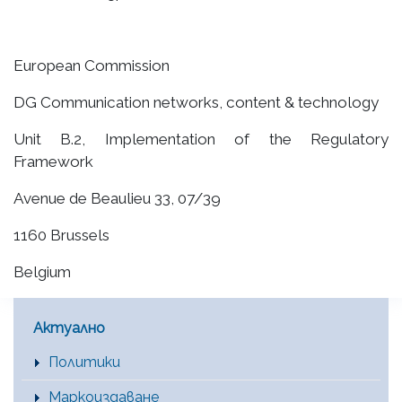
European Commission
DG Communication networks, content & technology
Unit B.2, Implementation of the Regulatory
Framework
Avenue de Beaulieu 33, 07/39
1160 Brussels
Belgium
Main Menu [BG]
Актуално
Политики
Маркоиздаване