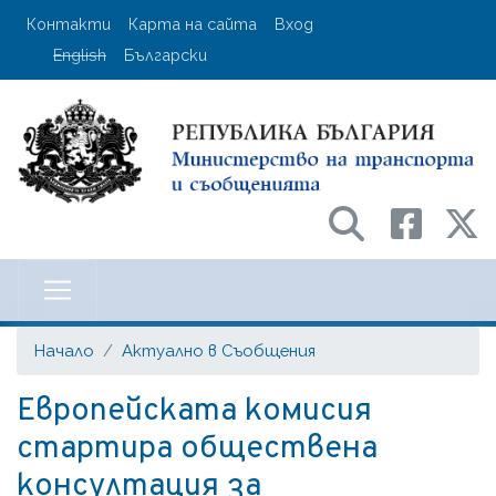
Премини
User account menu
Контакти
Карта на сайта
Вход
към
English
Български
основното
съдържание
Министерство на транспорта и с
Начало
Актуално в Съобщения
Европейската комисия
стартира обществена
консултация за