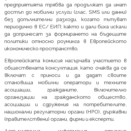
предприятията трябва да продължат да имат
достъп до мобилни услуги (глас, SMS или данни)
без допълнителни разходи, когато пътуват
периодично в ЕС/ ЕИП; както и дали биха искали
да допринесат за формирането на бъдещите
политики относно роуминга в Европейското
икономическо пространство.
Европейската комисия насърчава участието в
обществената консултация, като очаква да се
включат с приноси и да дадат своите
становища мобилни оператори и техните
асоциации, гражданите, включително
организации на гражданското общество,
асоциации и сдружения на потребителите,
национални регулаторни органи (НРО), държавни
(правителствени) органи, фирми и експерти.
Допълнителна информация относно