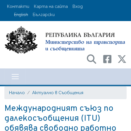
Премини
User account menu
Контакти
Карта на сайта
Вход
към
English
Български
основното
съдържание
Министерство на транспорта и с
Начало
Актуално в Съобщения
Международният съюз по
далекосъобщения (ITU)
обявява свободно работно