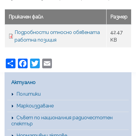
Прикачен файл
Размер
Подробности относно обявената
42.47
работна позиция
KB
Share
Facebook
Twitter
Email
Main Menu [BG]
Актуално
Политики
Маркоиздаване
Съвет по националния радиочестотен
спектър
Нормативни актове