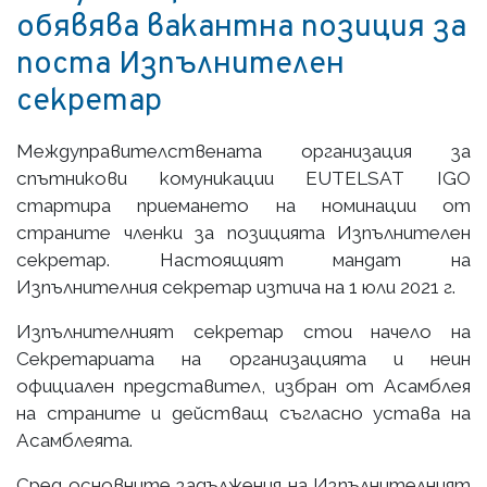
обявява вакантна позиция за
поста Изпълнителен
секретар
Междуправителствената организация за
спътникови комуникации EUTELSAT IGO
стартира приемането на номинации от
страните членки за позицията Изпълнителен
секретар. Настоящият мандат на
Изпълнителния секретар изтича на 1 юли 2021 г.
Изпълнителният секретар стои начело на
Секретариата на организацията и неин
официален представител, избран от Асамблея
на страните и действащ съгласно устава на
Асамблеята.
Сред основните задължения на Изпълнителният