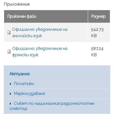
Приложения
Прикачен файл
Размер
Официално уведомление на
542.73
английски език
KB
Официално уведомление на
587.24
френски език
KB
Main Menu [BG]
Актуално
Политики
Маркоиздаване
Съвет по националния радиочестотен
спектър