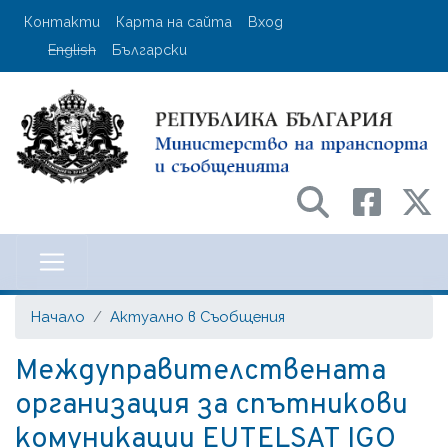
Премини
User account menu
Контакти
Карта на сайта
Вход
към
English
Български
основното
съдържание
Министерство на транспорта и с
Начало
Актуално в Съобщения
Междуправителствената
организация за спътникови
комуникации EUTELSAT IGO