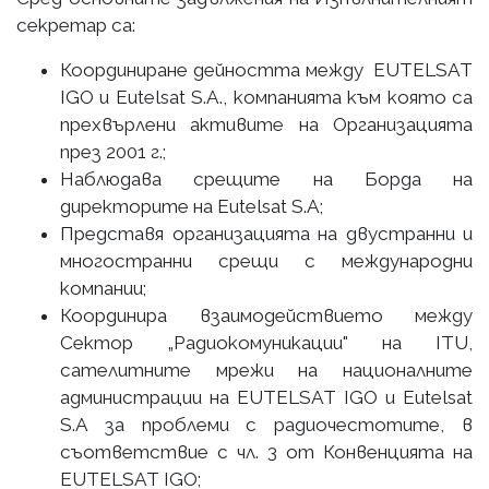
секретар са:
Координиране дейността между EUTELSAT
IGO и Eutelsat S.A., компанията към която са
прехвърлени активите на Организацията
през 2001 г.;
Наблюдава срещите на Борда на
директорите на Eutelsat S.A;
Представя организацията на двустранни и
многостранни срещи с международни
компании;
Координира взаимодействието между
Сектор „Радиокомуникации" на ITU,
сателитните мрежи на националните
администрации на EUTELSAT IGO и Eutelsat
S.A за проблеми с радиочестотите, в
съответствие с чл. 3 от Конвенцията на
EUTELSAT IGO;