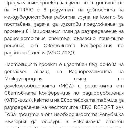
Предлаганият проект на изменение и допълнение
на НПРРЧС е в резултат на дейността на
междуведомствена работна група, на която бе
поставена задача да изготви предложение за
промени в Националния план за разпределение на
радиочестотния спектър, съгласно приетите
решения от Световната конференция по
радиосъобщения (WRC-2023).
Настоящият проект е изготвен въз основа на
детайлен анализ на Радиорегламента на
Международния съюз по
далекосъобщенията (МСД) и решенията от
Световната конференция по радиосъобщения
(WRC-2023), както и на Европейската таблица за
разпределение на честотите (ERC REPORT 25).
Това произтича от необходимостта Република
България да осигури в максимална степен