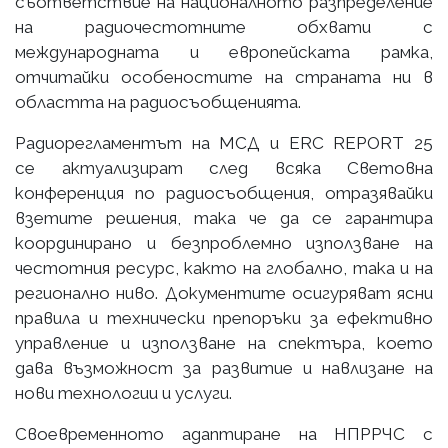
съответствие на националното разпределение
на радиочестотните обхвати с
международната и европейската рамка,
отчитайки особеностите на страната ни в
областта на радиосъобщенията.
Радиорегламентът на МСД и ERC REPORT 25
се актуализират след всяка Световна
конференция по радиосъобщения, отразявайки
взетите решения, така че да се гарантира
координирано и безпроблемно използване на
честотния ресурс, както на глобално, така и на
регионално ниво. Документите осигуряват ясни
правила и технически препоръки за ефективно
управление и използване на спектъра, което
дава възможност за развитие и навлизане на
нови технологии и услуги.
Своевременното адаптиране на НПРРЧС с