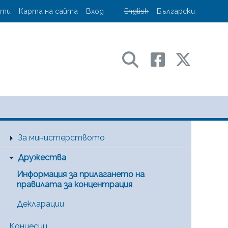
account menu
кти
Карта на сайта
Вход
English
Български
ransport and communications
Main Menu [BG]
За министерството
Дружества
Информация за прилагането на
правилата за концентрация
Декларации
Концесии