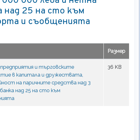
 000 000 лева и нетна
 над 25 на сто към
орта и съобщенията
Размер
е предприятия и търговските
36 KB
стие в капитала и дружествата,
йност на паричните средства над 3
 банка над 25 на сто към
нията