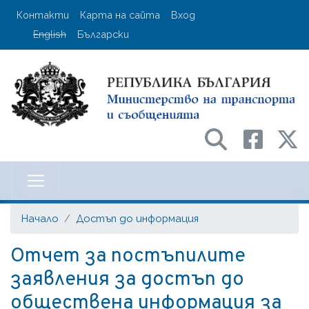
Премини
User account menu
Контакти
Карта на сайта
Вход
към
English
Български
основното
съдържание
Министерство на транспорта и с
Начало
Достъп до информация
Отчет за постъпилите
заявления за достъп до
обществена информация за