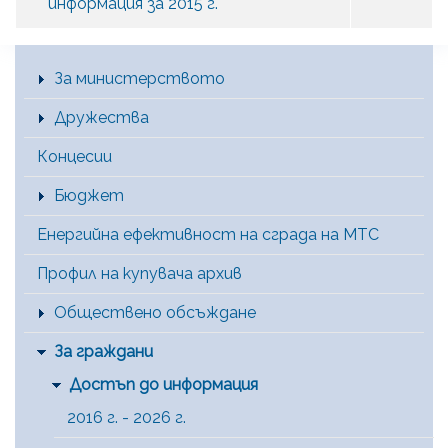
информация за 2015 г.
Main Menu [BG]
За министерството
Дружества
Концесии
Бюджет
Енергийна ефективност на сграда на МТС
Профил на купувача архив
Обществено обсъждане
За граждани
Достъп до информация
2016 г. - 2026 г.