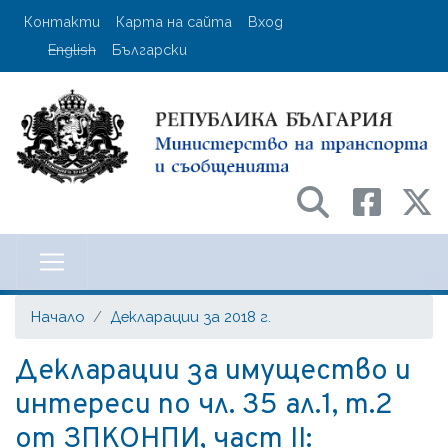
Премини
User account menu
Контакти
Карта на сайта
Вход
към
English
Български
основното
съдържание
Министерство на транспорта и с
Начало
Декларации за 2018 г.
Декларации за имущество и
интереси по чл. 35 ал.1, т.2
от ЗПКОНПИ, част II: