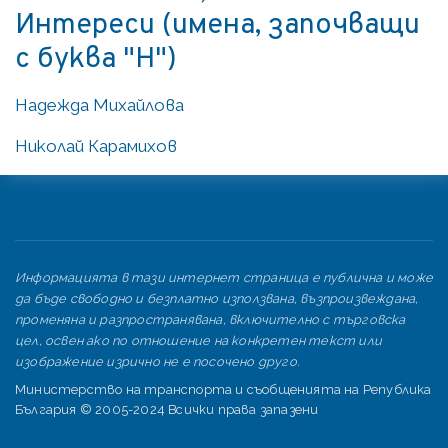
Интереси (имена, започващи
с буква "Н")
Надежда Михайлова
Николай Карамихов
Информацията в тази интернет страница е публична и може
да бъде свободно и безплатно използвана, възпроизвеждана,
променяна и разпространявана, включително с търговска
цел, освен ако по отношение на конкретен текст или
изображение изрично не е посочено друго.
Министерство на транспорта и съобщенията на Република
България © 2005-2024 Всички права запазени