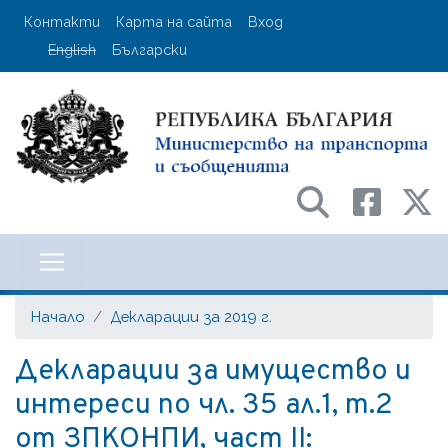
Премини
User account menu
Контакти
Карта на сайта
Вход
към
English
Български
основното
съдържание
Министерство на транспорта и с
Начало
Декларации за 2019 г.
Декларации за имущество и
интереси по чл. 35 ал.1, т.2
от ЗПКОНПИ, част II: