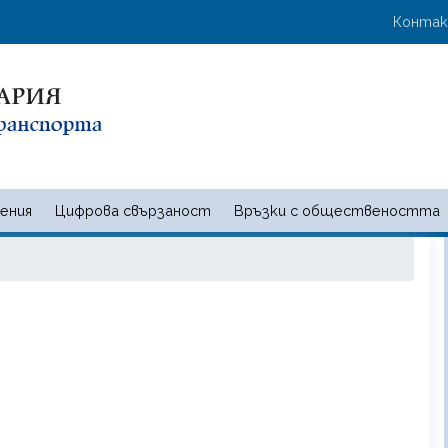
Премини
User 
Конта
към
основното
съдържание
ения
Цифрова свързаност
Връзки с обществеността
 и съобщенията | Ministry of t