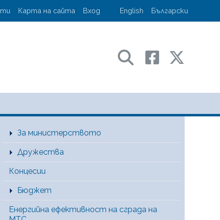
account menu
кти
Карта на сайта
Вход
English
Български
ransport and communications
Main Menu [BG]
За министерството
Дружества
Концесии
Бюджет
Енергийна ефективност на сграда на
МТС