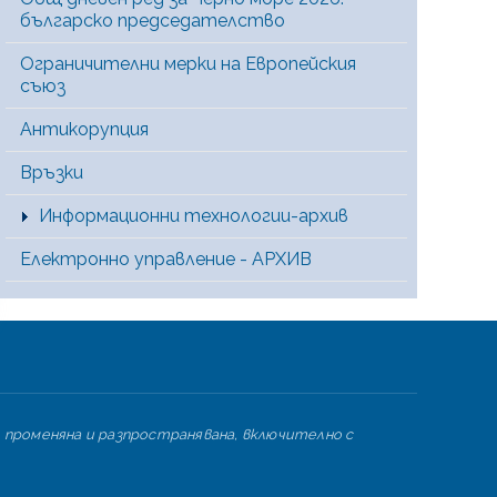
българско председателство
Ограничителни мерки на Европейския
съюз
Антикорупция
Връзки
Информационни технологии-архив
Електронно управление - АРХИВ
 променяна и разпространявана, включително с