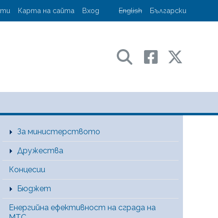
account menu
кти
Карта на сайта
Вход
English
Български
ransport and communications
Main Menu [BG]
За министерството
Дружества
Концесии
Бюджет
Енергийна ефективност на сграда на
МТС