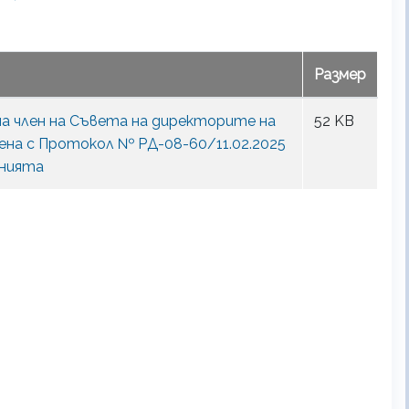
Размер
 на член на Съвета на директорите на
52 KB
рена с Протокол № РД-08-60/11.02.2025
енията