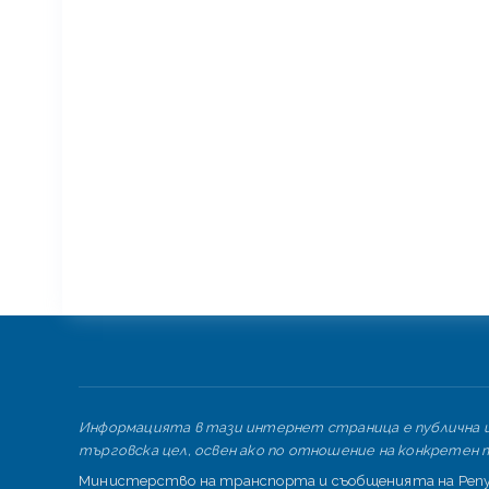
Информацията в тази интернет страница е публична и 
търговска цел, освен ако по отношение на конкретен т
Министерство на транспорта и съобщенията на Репуб