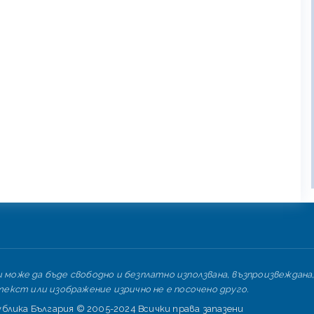
може да бъде свободно и безплатно използвана, възпроизвеждана,
екст или изображение изрично не е посочено друго.
лика България © 2005-2024 Всички права запазени