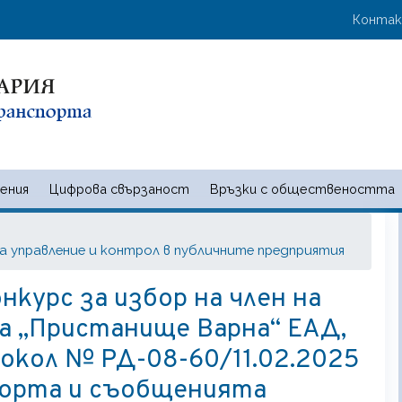
Премини
User 
Конта
към
основното
съдържание
ения
Цифрова свързаност
Връзки с обществеността
 и съобщенията | Ministry of t
за управление и контрол в публичните предприятия
нкурс за избор на член на
а „Пристанище Варна“ ЕАД,
токол № РД-08-60/11.02.2025
порта и съобщенията