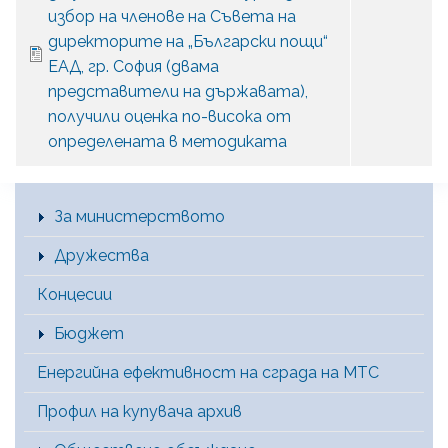
избор на членове на Съвета на
директорите на „Български пощи“
ЕАД, гр. София (двама
представители на държавата),
получили оценка по-висока от
определената в методиката
Main Menu [BG]
За министерството
Дружества
Концесии
Бюджет
Енергийна ефективност на сграда на МТС
Профил на купувача архив