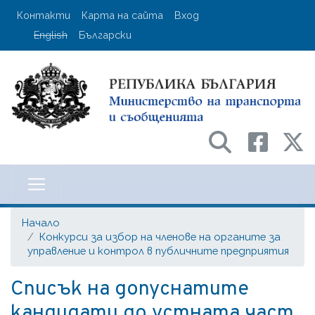
Премини
User account menu
Контакти
Карта на сайта
Вход
към
English
Български
основното
съдържание
Министерство на транспорта и с
Начало
Конкурси за избор на членове на органите за
управление и контрол в публичните предприятия
Списък на допуснатите
кандидати до устната част